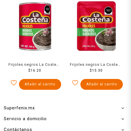
Frijoles negros La Costeña
Frijoles negros La Costeña
refritos en lata 440 g
$
16.20
refritos en bolsa 430 g
$
15.30
Añadir al carrito
Añadir al carrito
Superfenix.mx
Servicio a domicilio
Contáctanos