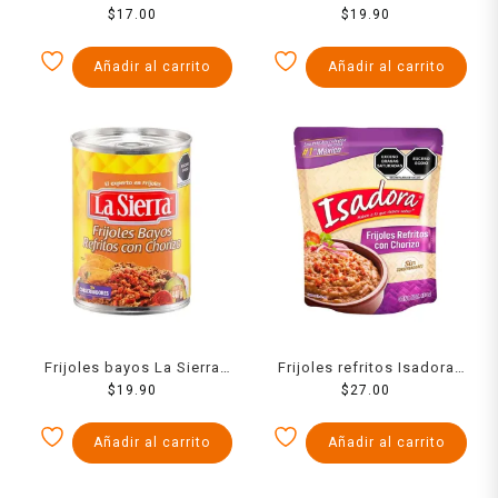
refritos en lata 440 g
$
17.00
refritos con chipotle en
$
19.90
lata 440 g
Añadir al carrito
Añadir al carrito
Frijoles bayos La Sierra
Frijoles refritos Isadora
refritos con chorizo en
$
19.90
con chorizo en bolsa 430
$
27.00
lata 440 g
g
Añadir al carrito
Añadir al carrito