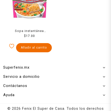
Sopa instantánea
Maruchan Instant Lunch
$
17.00
con camarón limón y
habanero 64 g
Añadir al carrito
Superfenix.mx
Servicio a domicilio
Contáctanos
Ayuda
© 2026 Fenix El Super de Casa. Todos los derechos