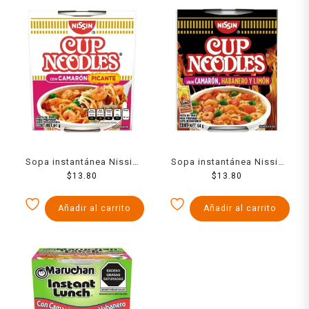
Sopa instantánea Nissin
Sopa instantánea Nissin
Cup Noodles con camarón
$
13.80
Cup Noodles camarón
$
13.80
picante 64 g
habanero y limón 64 g
Añadir al carrito
Añadir al carrito