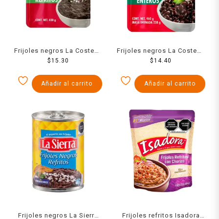
Frijoles negros La Costeña
Frijoles negros La Costeña
refritos en bolsa 430 g
$
15.30
enteros en bolsa 460 g
$
14.40
Añadir al carrito
Añadir al carrito
Frijoles negros La Sierra
Frijoles refritos Isadora