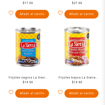
refritos en lata 440 g
$
17.00
con chorizo en bolsa 430
$
27.00
g
Añadir al carrito
Añadir al carrito
Frijoles negros La Sierra
Frijoles bayos La Sierra
refritos en lata 580 g
$
19.50
refritos con chipotle en
$
19.90
lata 440 g
Añadir al carrito
Añadir al carrito