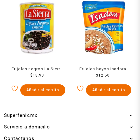
Frijoles negros La Sierra
Frijoles bayos Isadora
enteros en lata 560 g
$
18.90
refritos en bolsa 220 g
$
12.50
Añadir al carrito
Añadir al carrito
Superfenix.mx
Servicio a domicilio
Contáctanos