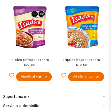
Frijoles refritos Isadora
Frijoles bayos Isadora
con chorizo en bolsa 430
$
27.00
refritos en bolsa 220 g
$
12.50
g
Añadir al carrito
Añadir al carrito
Superfenix.mx
Servicio a domicilio