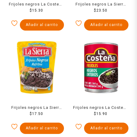
Frijoles negros La Costeña
Frijoles negros La Sierra
refritos en bolsa 430 g
$
15.30
refritos en bolsa 650 g
$
23.50
Añadir al carrito
Añadir al carrito
Frijoles negros La Sierra
Frijoles negros La Costeña
refritos en bolsa 430 g
$
17.50
enteros en lata 560 g
$
15.90
Añadir al carrito
Añadir al carrito