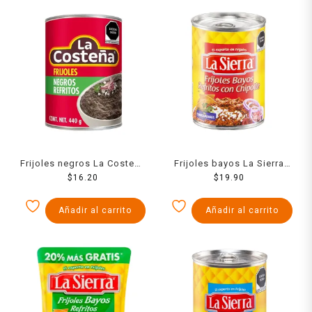
Frijoles negros La Costeña
Frijoles bayos La Sierra
refritos en lata 440 g
$
16.20
refritos con chipotle en
$
19.90
lata 440 g
Añadir al carrito
Añadir al carrito