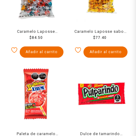
Caramelo Laposse
Caramelo Laposse sabor
Napolitan con pasita
$
84.50
ron mantequilla 350 g
$
77.40
sabores surtidos 350 g
Añadir al carrito
Añadir al carrito
Paleta de caramelo
Dulce de tamarindo