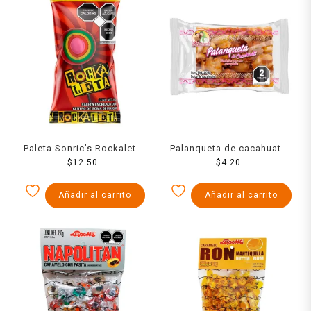
Paleta Sonric’s Rockaleta
Palanqueta de cacahuate
enchilada 24 g
$
12.50
Las Sevillanas 20 g
$
4.20
Añadir al carrito
Añadir al carrito