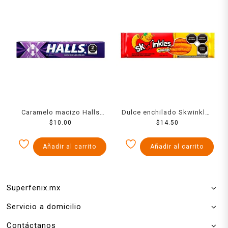
Caramelo macizo Halls
Dulce enchilado Skwinkles
sabor mora azul 9 pzas
$
10.00
rellenos sabor piña con
$
14.50
25.2 g
tamarindo 26 g
Añadir al carrito
Añadir al carrito
Superfenix.mx
Servicio a domicilio
Contáctanos