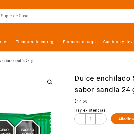
iones
Tiempos de entrega
Formas de pago
Cambios y dev
s sabor sandía 24 g
Dulce enchilado 
sabor sandía 24 
$
14.50
Hay existencias
-
+
Añadir a