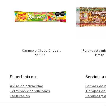
Caramelo Chupa Chups
Palanqueta mi
Xtremes en tiras sabor frutas
$
25.00
Sevillanas 
$
12.00
57 g
Superfenix.mx
Servicio a 
Aviso de privacidad
Formas de 
Términos y condiciones
Tiempos de
Facturación
Cambios y d