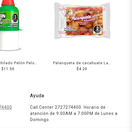
hilado Pelón Pelo
Palanqueta de cacahuate Las
or tamarindo 30 g
$
11.50
Sevillanas 20 g
$
4.20
Ayuda
74400
Call Center 2727274400. Horario de
atención de 9:00AM a 7:00PM de Lunes a
Domingo.