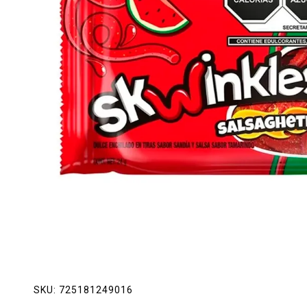
Lácteos
Limpieza del hogar
Mascotas
Pan de la casa
Preciasos
Salchichonería
SKU:
725181249016