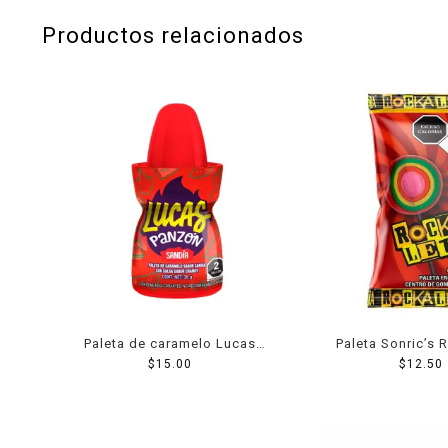
Productos relacionados
Paleta de caramelo Lucas
Paleta Sonric’s 
Panzón sabor sandía con
$
15.00
enchilada 
$
12.50
salsa de chamoy 38 g