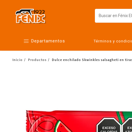
Departamentos
Términos y condic
Inicio
Productos
Dulce enchilado Skwinkles salsagheti en tira
Alimentos
Artículos para el hogar
Bebés
Botanas y bebidas
Cuidado de la ropa
Cuidado personal