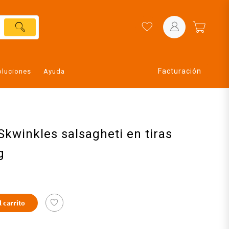
Facturación
oluciones
Ayuda
Skwinkles salsagheti en tiras
g
l carrito