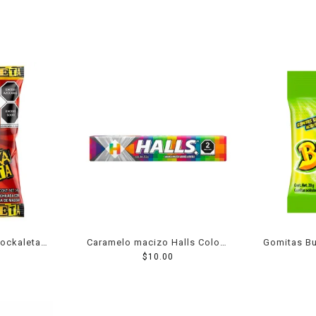
Rockaleta
Caramelo macizo Halls Colors
Gomitas B
24 g
sabor frutas 9 pzas 25.2 g
$
10.00