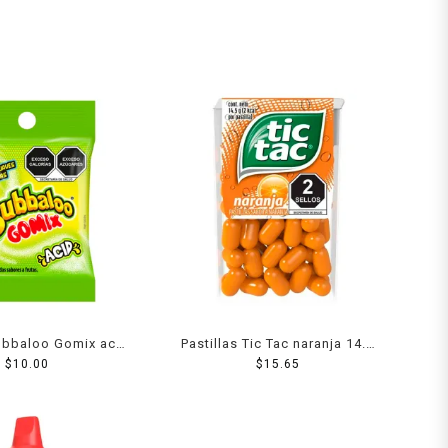
ubbaloo Gomix acid
Pastillas Tic Tac naranja 14.5
$
28 g
10.00
$
15.65
g