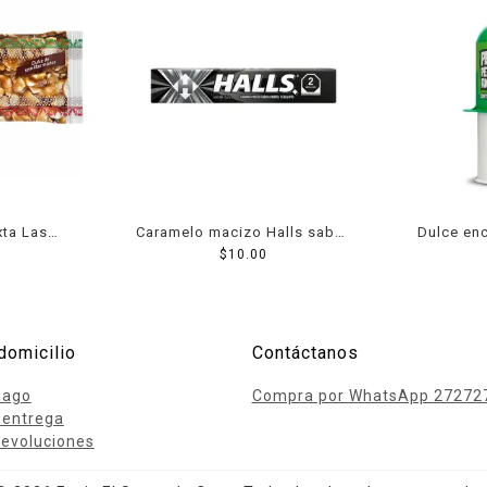
xta Las
Caramelo macizo Halls sabor
Dulce enc
50 g
a menta y eucalipto 24.75 g
$
10.00
Rico sab
domicilio
Contáctanos
pago
Compra por WhatsApp 27272
 entrega
evoluciones