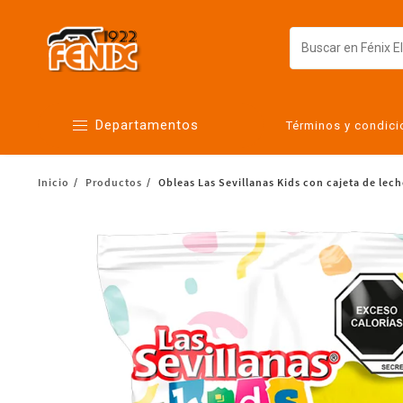
Departamentos
Términos y condic
Inicio
Productos
Obleas Las Sevillanas Kids con cajeta de lech
Alimentos
Artículos para el hogar
Bebés
Botanas y bebidas
Cuidado de la ropa
Cuidado personal