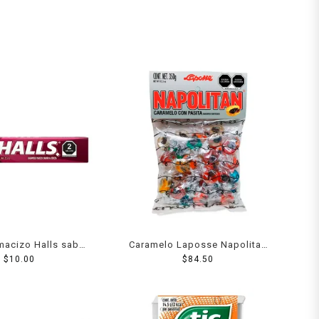
macizo Halls sabor
Caramelo Laposse Napolitan
 9 pzas 25.2 g
$
10.00
con pasita sabores surtidos
$
84.50
350 g