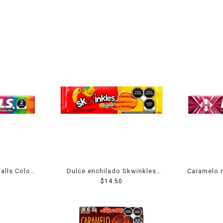
alls Colors
Dulce enchilado Skwinkles
Caramelo 
zas 25.2 g
rellenos sabor piña con
$
14.50
cereza
tamarindo 26 g