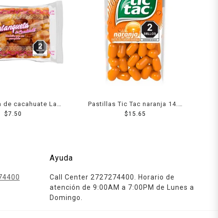
a de cacahuate Las
Pastillas Tic Tac naranja 14.5
illanas 40 g
$
7.50
$
15.65
g
Ayuda
74400
Call Center 2727274400. Horario de
atención de 9:00AM a 7:00PM de Lunes a
Domingo.