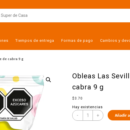
iones
Tiempos de entrega
Formas de pago
Cambios y dev
e de cabra 9 g
Obleas Las Sevil
cabra 9 g
$
3.70
Hay existencias
-
+
Añadir a