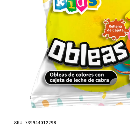
Lácteos
Limpieza del hogar
Mascotas
Pan de la casa
Preciasos
Salchichonería
SKU:
739944012298