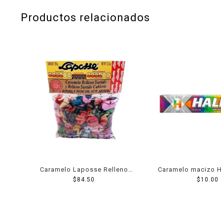
Productos relacionados
Caramelo Laposse Relleno
Caramelo macizo H
350 Grs
$
84.50
sabor frutas 9 p
$
10.00