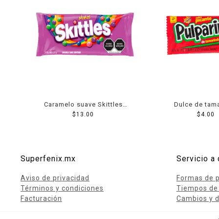
Caramelo suave Skittles
Dulce de tam
moras 22 g
$
13.00
Pulparindo extra p
$
4.00
Superfenix.mx
Servicio a 
Aviso de privacidad
Formas de 
Términos y condiciones
Tiempos de
Facturación
Cambios y d