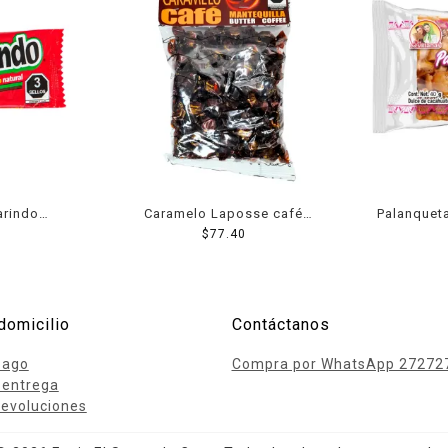
arindo
Caramelo Laposse café
Palanquet
icante 14 g
mantequilla 350 g
$
77.40
Sev
domicilio
Contáctanos
pago
Compra por WhatsApp 27272
 entrega
evoluciones