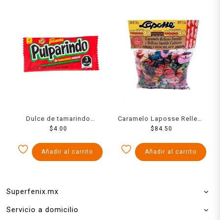
Dulce de tamarindo
Caramelo Laposse Relleno
Pulparindo extra picante
$
4.00
350 Grs
$
84.50
14 g
Añadir al carrito
Añadir al carrito
Superfenix.mx
Servicio a domicilio