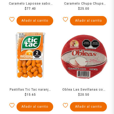
Caramelo Laposse sabor
Caramelo Chupa Chups
ron mantequilla 350 g
$
77.40
Xtremes en tiras sabor
$
25.00
frutas 57 g
Añadir al carrito
Añadir al carrito
Pastillas Tic Tac naranja
Oblea Las Sevillanas con
$
14.5 g
15.65
cajeta de leche de cabra
$
20.50
40 g
Añadir al carrito
Añadir al carrito