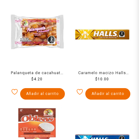
Palanqueta de cacahuate
Caramelo macizo Halls
Las Sevillanas 20 g
$
4.20
sabor limón con miel 9
$
10.00
pzas 25.2 g
Añadir al carrito
Añadir al carrito