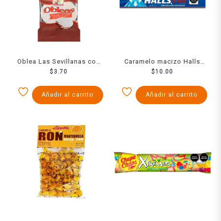
Oblea Las Sevillanas con
Caramelo macizo Halls
cajeta de leche de cabra 1
$
3.70
sabor a Boost 9 pzas 25.2
$
10.00
pza
g
Añadir al carrito
Añadir al carrito