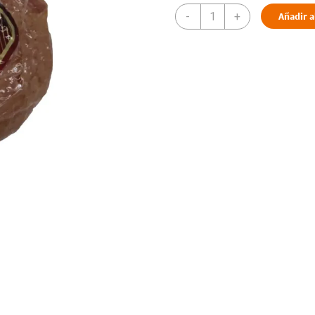
-
+
Añadir a