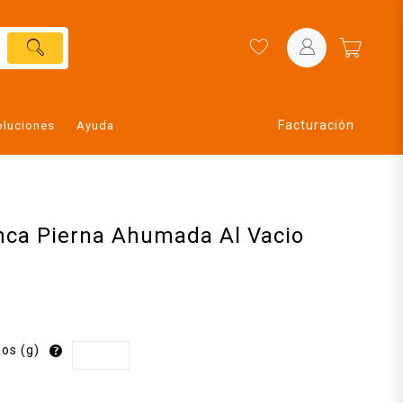
Facturación
oluciones
Ayuda
anca Pierna Ahumada Al Vacio
os (g)