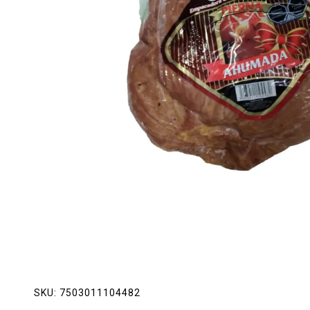
Lácteos
Limpieza del hogar
Mascotas
Pan de la casa
Preciasos
Salchichonería
SKU:
7503011104482