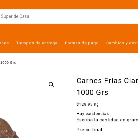
iones
Tiempos de entrega
Formas de pago
Cambios y dev
 1000 Grs
Carnes Frias Ci
1000 Grs
$
128.95
Kg
Hay existencias
Escriba la cantidad en gram
Precio final