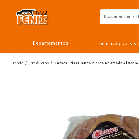
Departamentos
Términos y condic
Inicio
Productos
Carnes Frias Cianca Pierna Ahumada Al Vacio
Alimentos
Artículos para el hogar
Bebés
Botanas y bebidas
Cuidado de la ropa
Cuidado personal