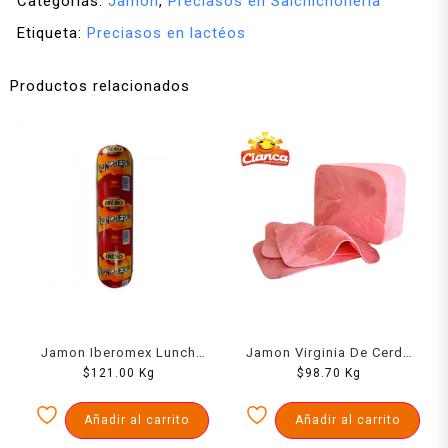
Categorías:
Jamón
,
Preciasos en Salchichonería
Etiqueta:
Preciasos en lactéos
Productos relacionados
Jamon Iberomex Lunch
Jamon Virginia De Cerdo
$
1000 Grs
121.00
Kg
Cianca Kg
$
98.70
Kg
Añadir al carrito
Añadir al carrito