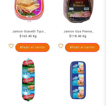
Jamon Gianelli Tipo
Jamon Gus Pierna
Virginia 1000 Grs
$
165.40
Kg
Holandes Mandolina 1000
$
118.40
Kg
Grs
Añadir al carrito
Añadir al carrito