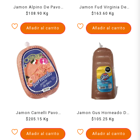
Jamon Alpino De Pavo
Jamon Fud Virginia De
$
1000 Grs
108.90
Kg
Pavo 1000 Grs
$
163.60
Kg
Añadir al carrito
Añadir al carrito
Jamon Carnelli Pavo
Jamon Gus Horneado De
Horneado 1000 Grs
$
205.15
Kg
Pavo Prensado 1000 Grs
$
105.25
Kg
Añadir al carrito
Añadir al carrito