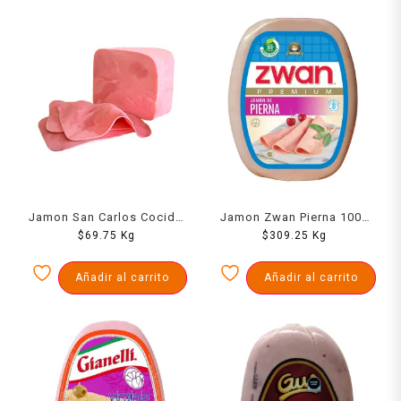
Jamon San Carlos Cocido
Jamon Zwan Pierna 1000
$
1000 Grs
69.75
Kg
$
309.25
Grs
Kg
Añadir al carrito
Añadir al carrito