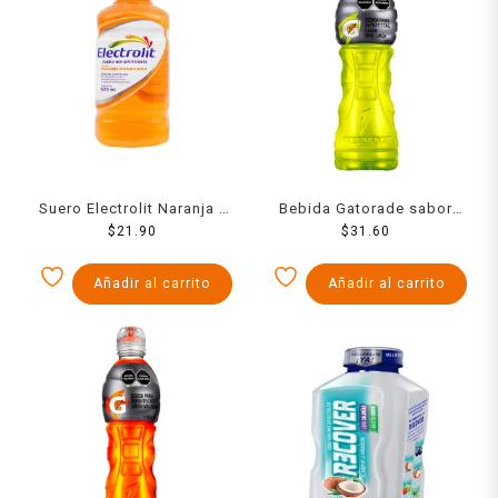
Suero Electrolit Naranja -
Bebida Gatorade sabor
Mandarina 625 Ml
$
21.90
lima limón 1 l
$
31.60
Añadir al carrito
Añadir al carrito