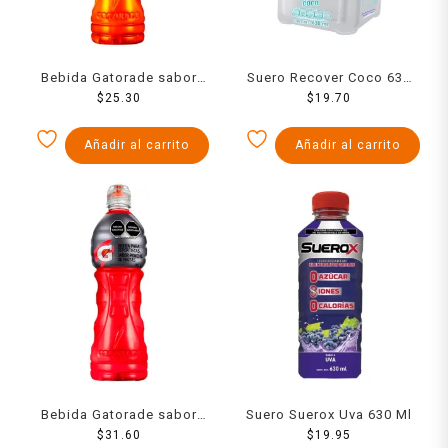
Bebida Gatorade sabor
Suero Recover Coco 630
naranja 600 ml
$
25.30
$
19.70
Ml
Añadir al carrito
Añadir al carrito
Bebida Gatorade sabor
Suero Suerox Uva 630 Ml
ponche de frutas 1 l
$
31.60
$
19.95