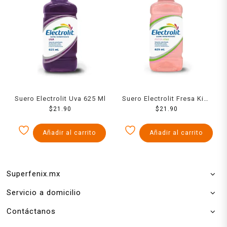
Suero Electrolit Uva 625 Ml
Suero Electrolit Fresa Kiwi
$
21.90
625 Ml
$
21.90
Añadir al carrito
Añadir al carrito
Superfenix.mx
Servicio a domicilio
Contáctanos