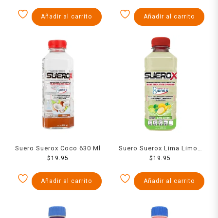
Añadir al carrito
Añadir al carrito
Suero Suerox Coco 630 Ml
Suero Suerox Lima Limon
$
19.95
630 Ml
$
19.95
Añadir al carrito
Añadir al carrito