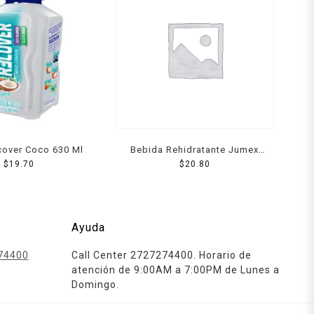
cover Coco 630 Ml
Bebida Rehidratante Jumex
$
19.70
Hidrolit Coco 625 Ml
$
20.80
Ayuda
74400
Call Center 2727274400. Horario de
atención de 9:00AM a 7:00PM de Lunes a
Domingo.