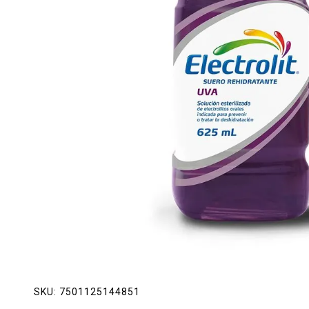
Lácteos
Limpieza del hogar
Mascotas
Pan de la casa
Preciasos
Salchichonería
SKU:
7501125144851