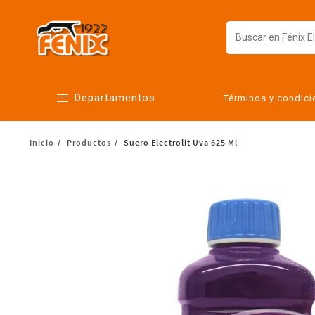
Departamentos
Términos y condic
Inicio
Productos
Suero Electrolit Uva 625 Ml
Alimentos
Artículos para el hogar
Bebés
Botanas y bebidas
Cuidado de la ropa
Cuidado personal