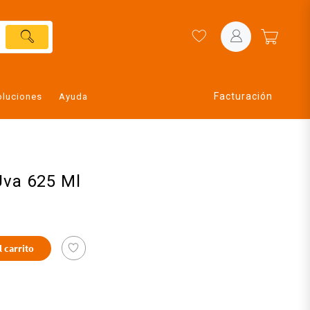
Facturación
oluciones
Ayuda
Uva 625 Ml
l carrito