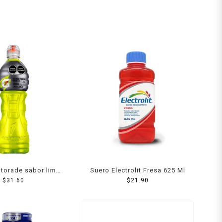
torade sabor lima
Suero Electrolit Fresa 625 Ml
limón 1 l
$
31.60
$
21.90