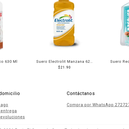
co 630 Ml
Suero Electrolit Manzana 625
Suero Re
$
21.90
Ml
domicilio
Contáctanos
pago
Compra por WhatsApp 27272
 entrega
evoluciones