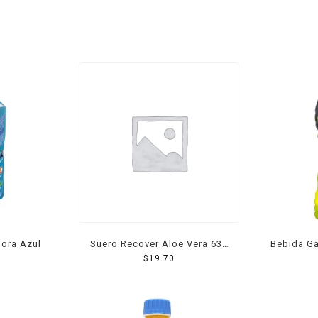
ora Azul
Suero Recover Aloe Vera 630
Bebida Ga
$
19.70
Ml