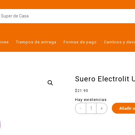
iones
Tiempos de entrega
Formas de pago
Cambios y dev
Suero Electrolit 
$
21.90
Hay existencias
-
+
Añadir a