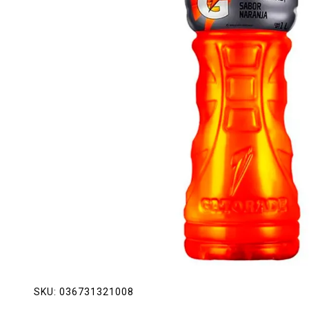
Lácteos
Limpieza del hogar
Mascotas
Pan de la casa
Preciasos
Salchichonería
SKU:
036731321008