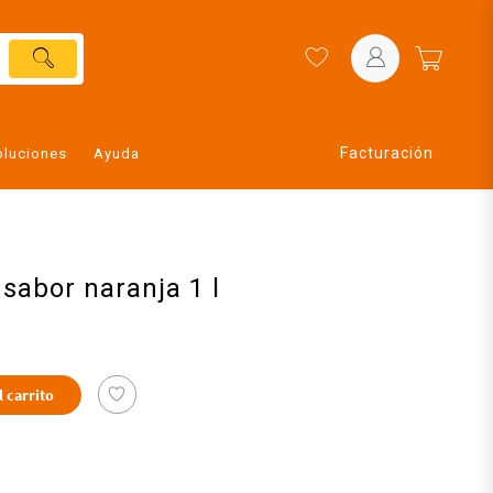
Facturación
oluciones
Ayuda
sabor naranja 1 l
l carrito