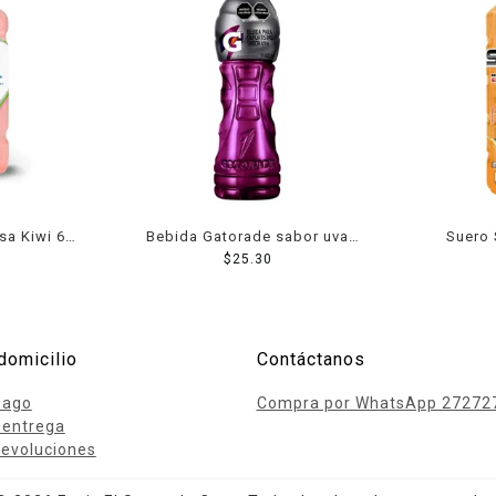
esa Kiwi 625
Bebida Gatorade sabor uva
Suero 
600 ml
$
25.30
Mand
domicilio
Contáctanos
pago
Compra por WhatsApp 27272
 entrega
evoluciones