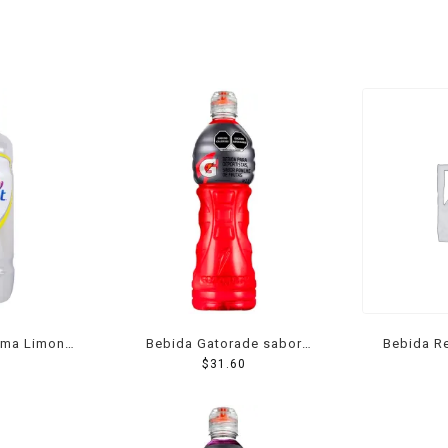
Lima Limon
Bebida Gatorade sabor
Bebida R
ponche de frutas 1 l
$
31.60
Hidrol