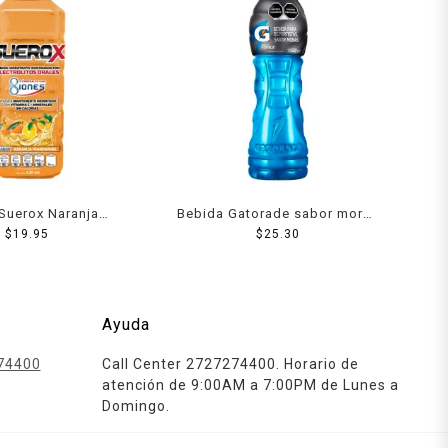
Suerox Naranja
Bebida Gatorade sabor moras
arina 630 Ml
$
19.95
600 ml
$
25.30
Ayuda
74400
Call Center 2727274400. Horario de
atención de 9:00AM a 7:00PM de Lunes a
Domingo.