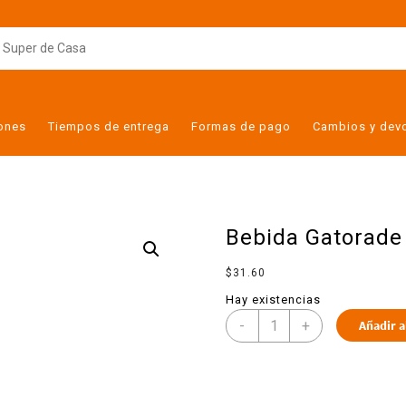
iones
Tiempos de entrega
Formas de pago
Cambios y dev
Bebida Gatorade 
$
31.60
Hay existencias
-
+
Añadir a