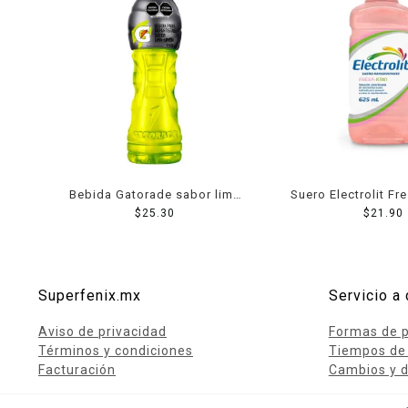
Bebida Gatorade sabor lima
Suero Electrolit Fr
limón 600 ml
$
25.30
$
21.90
Ml
Superfenix.mx
Servicio a 
Aviso de privacidad
Formas de 
Términos y condiciones
Tiempos de
Facturación
Cambios y d