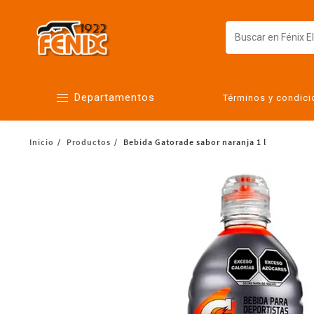
Departamentos
Términos y condic
Inicio
Productos
Bebida Gatorade sabor naranja 1 l
Alimentos
Artículos para el hogar
Bebés
Botanas y bebidas
Cuidado de la ropa
Cuidado personal