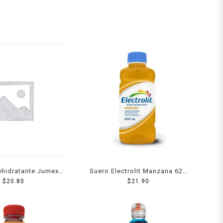
ehidratante Jumex
Suero Electrolit Manzana 625
it Coco 625 Ml
$
20.80
$
21.90
Ml