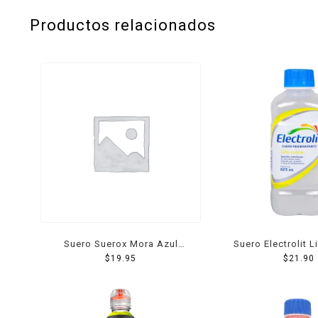
Productos relacionados
Suero Suerox Mora Azul
Suero Electrolit 
C/Hierbabuena 630 Ml
$
19.95
625 Ml
$
21.90