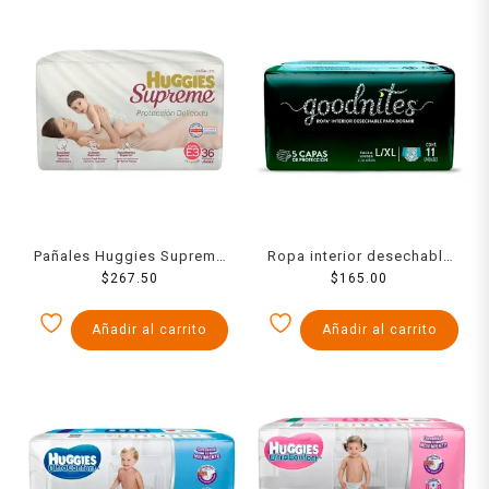
Pañales Huggies Supreme
Ropa interior desechable
unisex etapa 3 con 36
$
267.50
Goodnites para dormir
$
165.00
piezas
talla L/XL unisex 11 pzas
Añadir al carrito
Añadir al carrito