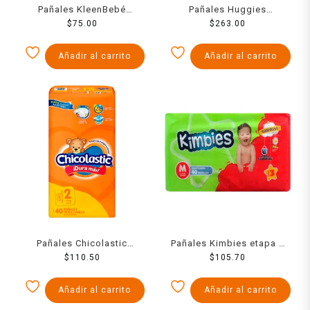
Pañales KleenBebé
Pañales Huggies
Absorsec etapa 5 talla
$
75.00
UltraConfort etapa 4 niño
$
263.00
jumbo unisex 14 piezas
40 piezas
Añadir al carrito
Añadir al carrito
Pañales Chicolastic
Pañales Kimbies etapa 3
Classic talla 2 chico
$
110.50
talla mediana 40 piezas
$
105.70
unisex 40 piezas
Añadir al carrito
Añadir al carrito