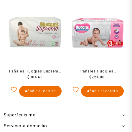
Pañales Huggies Supreme
Pañales Huggies
unisex etapa 4 con 36
$
304.60
UltraConfort etapa 3 niña
$
224.80
piezas
40 piezas
Añadir al carrito
Añadir al carrito
Superfenix.mx
Servicio a domicilio