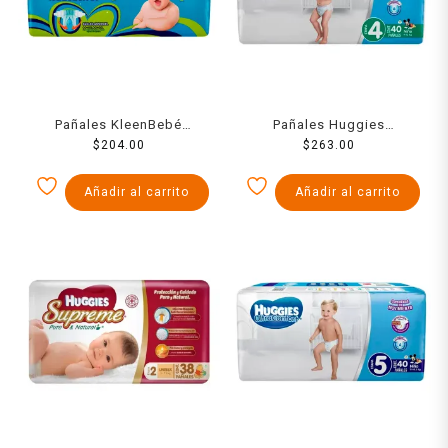
Pañales KleenBebé
Pañales Huggies
Absorsec etapa 6 talla
$
204.00
UltraConfort etapa 4 niño
$
263.00
extra jumbo unisex 40
40 piezas
piezas
Añadir al carrito
Añadir al carrito