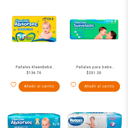
Pañales KleenBebé
Pañales para bebe
Absorsec etapa 2 talla
$
136.70
Kleenbebe Suavelastic
$
251.20
chico unisex 40 piezas
etapa 4 grande unisex 40
piezas
Añadir al carrito
Añadir al carrito