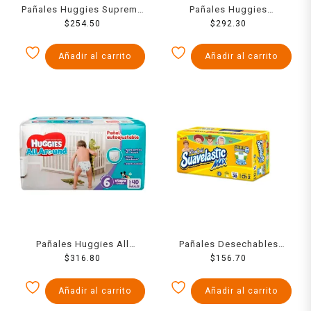
Pañales Huggies Supreme
Pañales Huggies
unisex etapa 2 con 40
$
254.50
UltraConfort etapa 5 niño
$
292.30
piezas
40 piezas
Añadir al carrito
Añadir al carrito
Pañales Huggies All
Pañales Desechables
Around autoajustables
$
316.80
Suavelastic Max Chico 38
$
156.70
etapa 6 unisex 40 piezas
Pzs
Añadir al carrito
Añadir al carrito