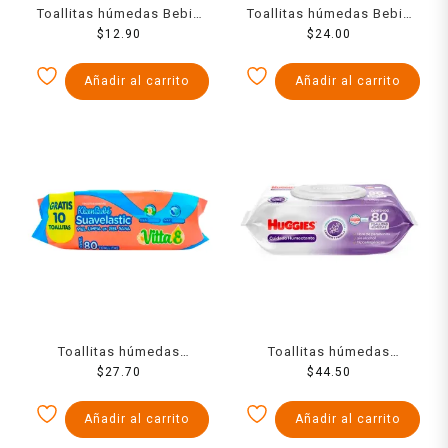
Toallitas húmedas Bebin
Toallitas húmedas Bebin
Super 40 pzas
$
12.90
Super 80 pzas
$
24.00
Añadir al carrito
Añadir al carrito
Toallitas húmedas
Toallitas húmedas
KleenBebé Suavelastic
$
27.70
Huggies cuidado relajante
$
44.50
vitamina e 70 + 10 pzas
80 pzas
Añadir al carrito
Añadir al carrito