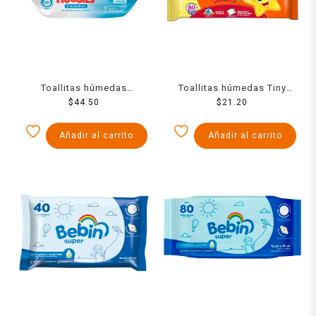
Toallitas húmedas
Toallitas húmedas Tiny
Huggies cuidado puro 80
$
44.50
maxi con tapa 80 pzas
$
21.20
pzas
Añadir al carrito
Añadir al carrito