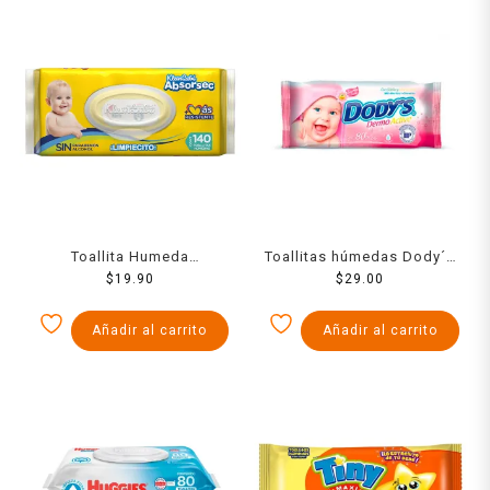
Toallita Humeda
Toallitas húmedas Dody´s
Kleenbebe Absorsec 140
$
19.90
hipoalergénicas 80 pzas
$
29.00
Piezas
Añadir al carrito
Añadir al carrito