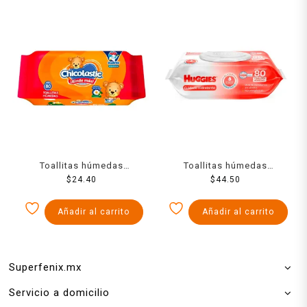
Toallitas húmedas
Toallitas húmedas
Chicolastic Classic 80
$
24.40
Huggies cuidado
$
44.50
pzas
hidratante 80 pzas
Añadir al carrito
Añadir al carrito
Superfenix.mx
Servicio a domicilio