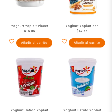
Yoghurt Yoplait Placer
Yoghurt Yoplait con
sabor cookies and cream
$
15.85
cereales moras azules y
$
47.65
145 g
nueces 1 kg
Añadir al carrito
Añadir al carrito
Yoghurt Batido Yoplait
Yoghurt Batido Yoplait