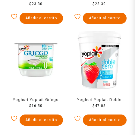
Fresa 442 Grs
$
23.30
Natural 442 Grs
$
23.30
Añadir al carrito
Añadir al carrito
Yoghurt Yoplait Griego
Yoghurt Yoplait Doble
natural sin azúcar bajo en
$
16.50
Cero sabor fresa 1 kg
$
47.05
grasa 145 g
Añadir al carrito
Añadir al carrito