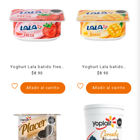
Yoghurt Lala batido fresa
Yoghurt Lala batido
120 g
$
8.90
mango 120 g
$
8.90
Añadir al carrito
Añadir al carrito