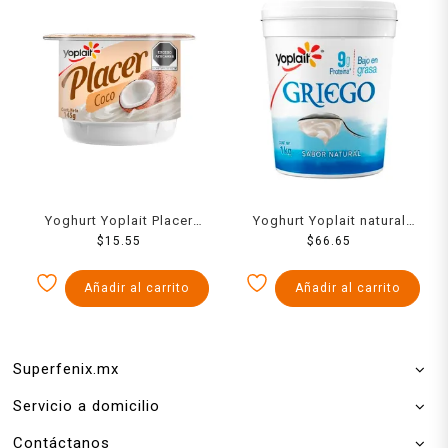
Yoghurt Yoplait Placer
Yoghurt Yoplait natural
sabor coco 145 g
$
15.55
bajo en grasa 1 kg
$
66.65
Añadir al carrito
Añadir al carrito
Superfenix.mx
Servicio a domicilio
Contáctanos