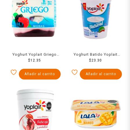
Yoghurt Yoplait Griego
Yoghurt Batido Yoplait
moras bajo en grasa 145 g
$
12.35
Natural 442 Grs
$
23.30
Añadir al carrito
Añadir al carrito