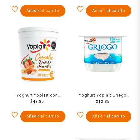
Añadir al carrito
Añadir al carrito
Yoghurt Yoplait con
Yoghurt Yoplait Griego
cereales, fresas y
$
48.85
natural bajo en grasa 145
$
12.35
almendras 1 kg
g
Añadir al carrito
Añadir al carrito