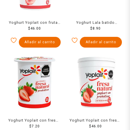
Yoghurt Yoplait con frutas
Yoghurt Lala batido
rojas 1 kg
$
46.00
mango 120 g
$
8.90
Añadir al carrito
Añadir al carrito
Yoghurt Yoplait con fresas
Yoghurt Yoplait con fresas
125 g
$
7.20
$
1 kg
46.00