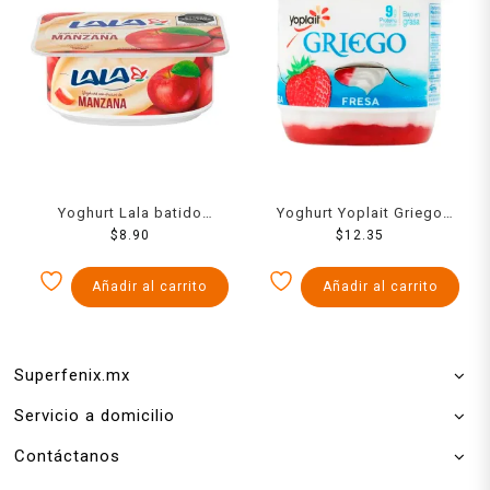
Yoghurt Lala batido
Yoghurt Yoplait Griego
manzana 120 g
$
8.90
fresa bajo en grasa 145 g
$
12.35
Añadir al carrito
Añadir al carrito
Superfenix.mx
Servicio a domicilio
Contáctanos