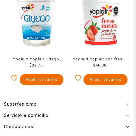
Yoghurt Yoplait Griego
Yoghurt Yoplait con fresas
natural bajo en grasa 442
$
39.70
$
1 kg
46.00
g
Añadir al carrito
Añadir al carrito
Superfenix.mx
Servicio a domicilio
Contáctanos