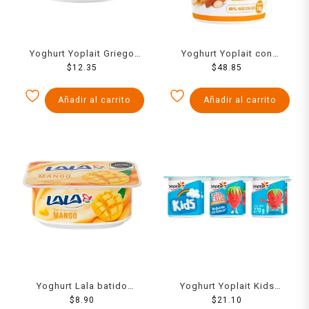
Yoghurt Yoplait Griego
Yoghurt Yoplait con
natural bajo en grasa 145
$
12.35
cereales, fresas y
$
48.85
g
almendras 1 kg
Añadir al carrito
Añadir al carrito
Yoghurt Lala batido
Yoghurt Yoplait Kids
mango 120 g
$
8.90
batido con fresa 6 pzas
$
21.10