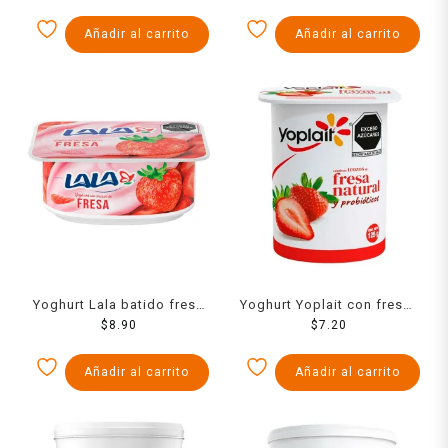
270 g c/u
Añadir al carrito
Añadir al carrito
Yoghurt Lala batido fresa
Yoghurt Yoplait con fresas
120 g
$
8.90
125 g
$
7.20
Añadir al carrito
Añadir al carrito