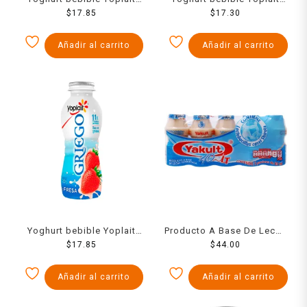
Griego con moras bajo en
$
17.85
con fresas naturales 330 g
$
17.30
grasa 220 g
Añadir al carrito
Añadir al carrito
Yoghurt bebible Yoplait
Producto A Base De Leche
Griego con fresas bajo en
$
17.85
Yakult 40 Lt 5 Pack 80 Ml
$
44.00
grasa 220 g
Añadir al carrito
Añadir al carrito