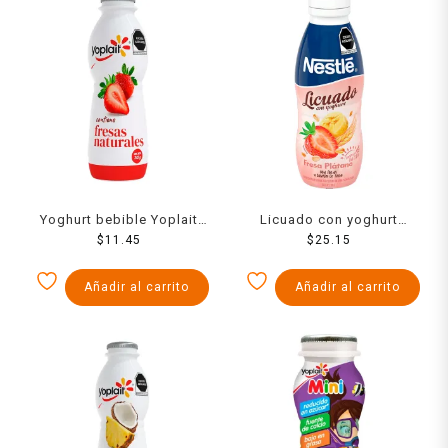
Yoghurt bebible Yoplait
Licuado con yoghurt
fresa 242 g
$
11.45
Nestlé fresa plátano con
$
25.15
avena y salvado de trigo
500 g
Añadir al carrito
Añadir al carrito