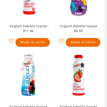
Yoghurt bebible Yoplait
Yoghurt Bebible Yoplait
piña coco 242 g
$
11.45
Mini Uva 100 Grs
$
6.95
Añadir al carrito
Añadir al carrito
Yoghurt bebible Yoplait
Yoghurt bebible Yoplait