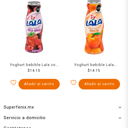
Yoghurt bebible Lala con
Yoghurt bebible Lala
fresa moras 220 g
$
14.15
durazno 220 g
$
14.15
Añadir al carrito
Añadir al carrito
Superfenix.mx
Servicio a domicilio