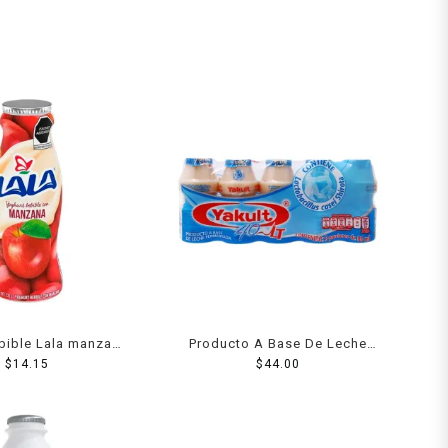
bible Lala manzana
Producto A Base De Leche
$
220 g
14.15
Yakult 40 Lt 5 Pack 80 Ml
$
44.00