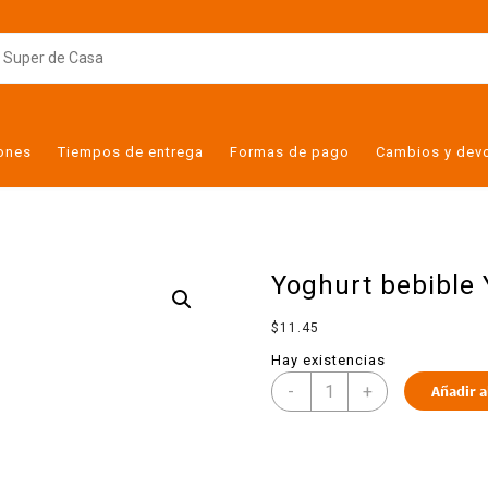
iones
Tiempos de entrega
Formas de pago
Cambios y dev
Yoghurt bebible 
$
11.45
Hay existencias
-
+
Añadir a