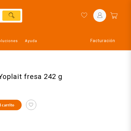
Facturación
oluciones
Ayuda
Yoplait fresa 242 g
l carrito