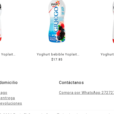
 Yoplait
Yoghurt bebible Yoplait
Yoghurt
42 g
Griego con moras bajo en
$
17.85
du
grasa 220 g
domicilio
Contáctanos
pago
Compra por WhatsApp 27272
 entrega
evoluciones