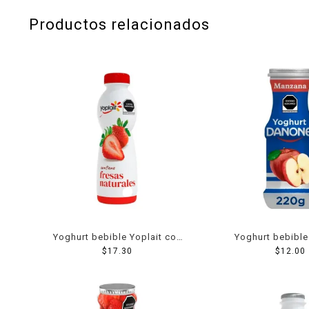
Productos relacionados
Yoghurt bebible Yoplait con
Yoghurt bebibl
fresas naturales 330 g
$
17.30
manzana 2
$
12.00