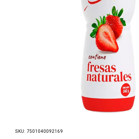
Lácteos
Limpieza del hogar
Mascotas
Pan de la casa
Preciasos
Salchichonería
SKU:
7501040092169