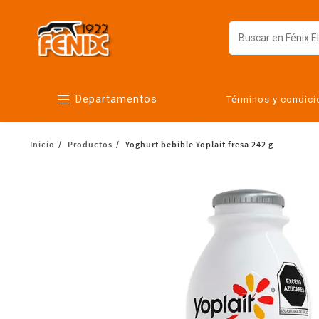
Departamentos
Términos y condic
Inicio
Productos
Yoghurt bebible Yoplait fresa 242 g
Alimentos
Artículos para el hogar
Bebés
Botanas y bebidas
Cuidado de la ropa
Cuidado personal