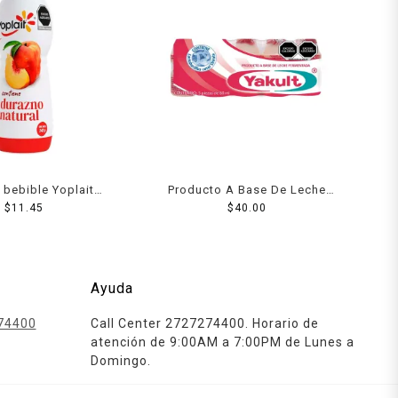
 bebible Yoplait
Producto A Base De Leche
razno 242 g
$
11.45
Yakult Natural 5 Pack 80 Ml
$
40.00
Ayuda
74400
Call Center 2727274400. Horario de
atención de 9:00AM a 7:00PM de Lunes a
Domingo.