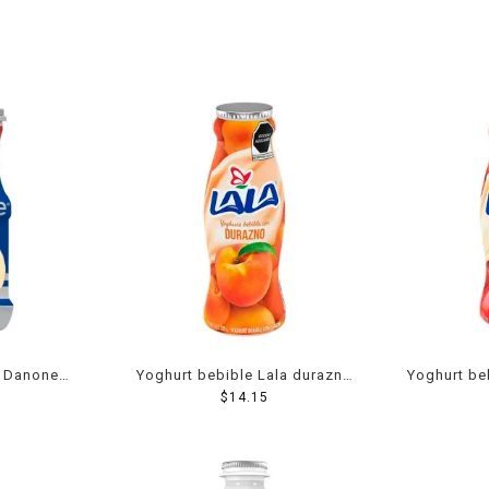
e Danone
Yoghurt bebible Lala durazno
Yoghurt be
20 g
$
220 g
14.15