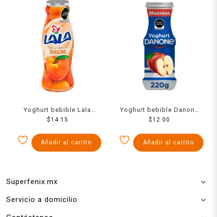
Yoghurt bebible Lala
Yoghurt bebible Danone
durazno 220 g
$
14.15
manzana 220 g
$
12.00
Añadir al carrito
Añadir al carrito
Superfenix.mx
Servicio a domicilio