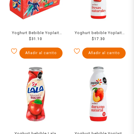
Yoghurt Bebible Yoplait
Yoghurt bebible Yoplait
Mini Fresa 6 Pack 800 Grs
$
31.10
con fresas naturales 330 g
$
17.30
Añadir al carrito
Añadir al carrito
Yoghurt bebible Lala
Yoghurt bebible Yoplait