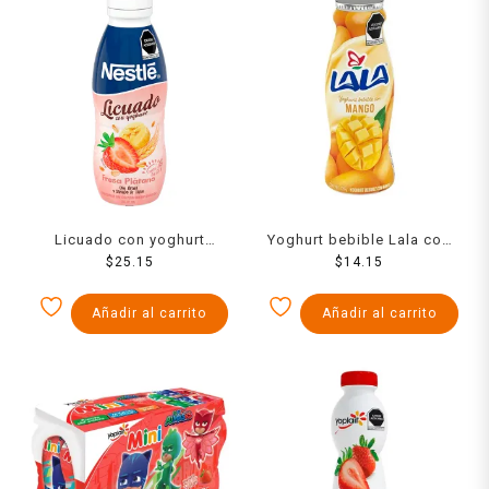
Licuado con yoghurt
Yoghurt bebible Lala con
Nestlé fresa plátano con
$
25.15
mango 220 g
$
14.15
avena y salvado de trigo
500 g
Añadir al carrito
Añadir al carrito