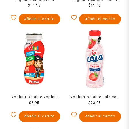
manzana 220 g
$
14.15
durazno 242 g
$
11.45
Añadir al carrito
Añadir al carrito
Yoghurt Bebible Yoplait
Yoghurt bebible Lala con
Mini Fresa 100 Grs
$
6.95
fresa 440 g
$
23.05
Añadir al carrito
Añadir al carrito