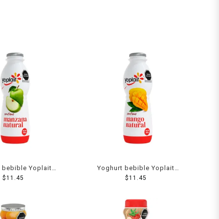
 bebible Yoplait
Yoghurt bebible Yoplait
zana 242 g
$
11.45
mango 242 g
$
11.45