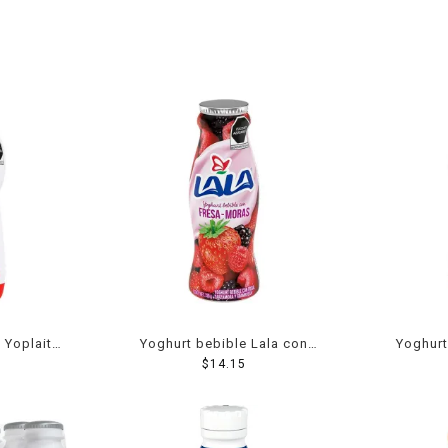
 Yoplait
Yoghurt bebible Lala con
Yoghurt
2 g
fresa moras 220 g
$
14.15
man