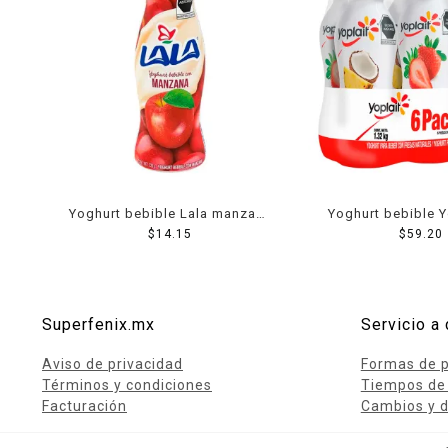
Yoghurt bebible Lala manzana
Yoghurt bebible Y
$
220 g
14.15
fresas 6 pzas de
$
59.20
Superfenix.mx
Servicio a 
Aviso de privacidad
Formas de 
Términos y condiciones
Tiempos de
Facturación
Cambios y d