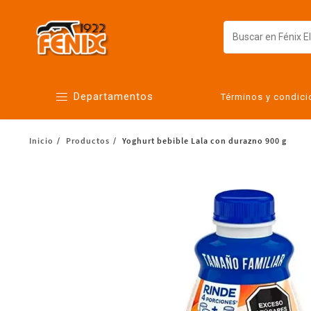
Departamentos
Términos y condic
Inicio
Productos
Yoghurt bebible Lala con durazno 900 g
Alimentos
Artículos para el hogar
Bebés
Botanas y bebidas
Cuidado de la ropa
Cuidado personal