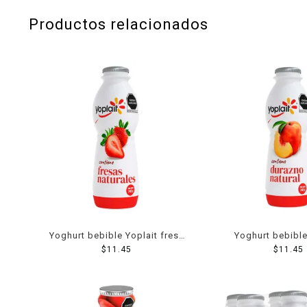
Productos relacionados
Yoghurt bebible Yoplait fresa
Yoghurt bebible
$
242 g
11.45
durazno 24
$
11.45