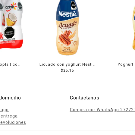
oplait con
Licuado con yoghurt Nestlé
Yoghurt 
 220 g c/u
nuez con avena salvado de
$
25.15
ma
trigo 500 g
domicilio
Contáctanos
pago
Compra por WhatsApp 27272
 entrega
evoluciones