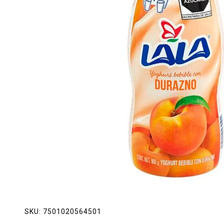
Lácteos
Limpieza del hogar
Mascotas
Pan de la casa
Preciasos
Salchichonería
SKU:
7501020564501