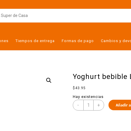
iones
Tiempos de entrega
Formas de pago
Cambios y dev
Yoghurt bebible 
$
43.95
Hay existencias
-
+
Añadir a