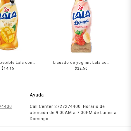
bebible Lala con
Licuado de yoghurt Lala con
ngo 220 g
$
14.15
fresa plátano y cereal 440 g
$
22.50
Ayuda
74400
Call Center 2727274400. Horario de
atención de 9:00AM a 7:00PM de Lunes a
Domingo.