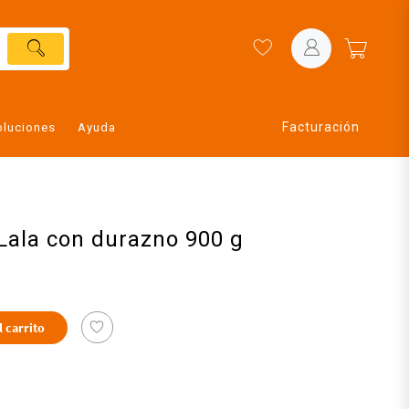
Facturación
oluciones
Ayuda
Lala con durazno 900 g
l carrito