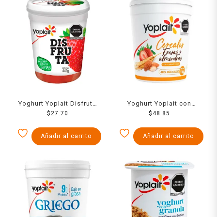
Yoghurt Yoplait Disfruta
Yoghurt Yoplait con
con trozos de fresa 442 g
$
27.70
cereales, fresas y
$
48.85
almendras 1 kg
Añadir al carrito
Añadir al carrito