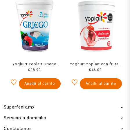
Yoghurt Yoplait Griego
Yoghurt Yoplait con frutas
moras bajo en grasa 442 g
$
38.90
rojas 1 kg
$
46.00
Añadir al carrito
Añadir al carrito
Superfenix.mx
Servicio a domicilio
Contáctanos