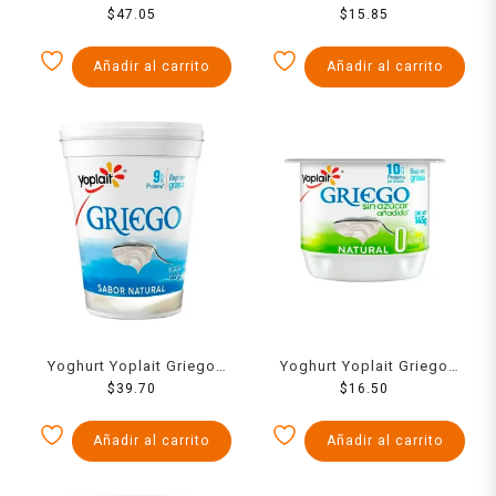
Cero sabor fresa 1 kg
$
47.05
sabor cookies and cream
$
15.85
145 g
Añadir al carrito
Añadir al carrito
Yoghurt Yoplait Griego
Yoghurt Yoplait Griego
natural bajo en grasa 442
$
39.70
natural sin azúcar bajo en
$
16.50
g
grasa 145 g
Añadir al carrito
Añadir al carrito