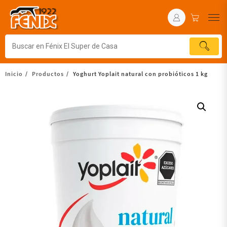
Inicio
Productos
Yoghurt Yoplait natural con probióticos 1 kg