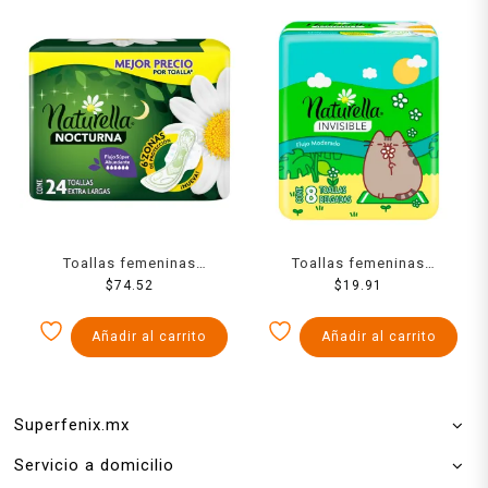
Toallas femeninas
Toallas femeninas
Naturella nocturna extra
$
74.52
Naturella invisible flujo
$
19.91
largas flujo súper
moderado con alas 8 pzas
abundante 24 pzas
Añadir al carrito
Añadir al carrito
Superfenix.mx
Servicio a domicilio