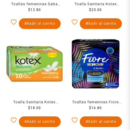
Toallas femeninas Saba
Toalla Sanitaria Kotex
Amore regular sin alas 8
$
12.80
Nocturna Con Als Fsa 10
$
23.00
pzas
Pzs
Añadir al carrito
Añadir al carrito
Toalla Sanitaria Kotex
Toallas femeninas Fiore
Manzanilla Con Alas Fa 10
$
18.00
nocturna con alas con 8
$
16.80
Pzs
toallas
Añadir al carrito
Añadir al carrito