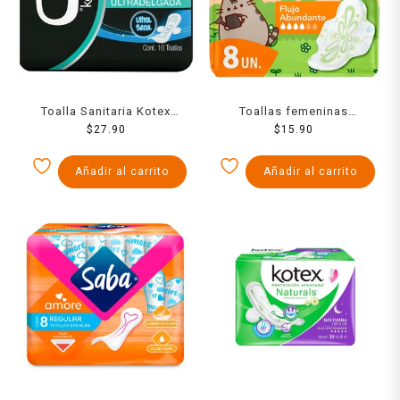
Toalla Sanitaria Kotex
Toallas femeninas
Unika Con Alas Fm 10 Pzs
$
27.90
Naturella regular flujo
$
15.90
abundante con alas 8
pzas
Añadir al carrito
Añadir al carrito