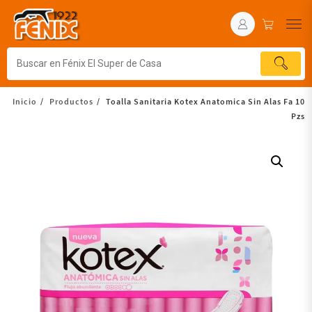
Inicio
Productos
Toalla Sanitaria Kotex Anatomica Sin Alas Fa 10
Pzs