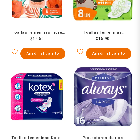
Toallas femeninas Fiore
Toallas femeninas
anatómica con alas con 8
$
12.50
Naturella regular flujo
$
15.90
toallas
abundante con alas 8
pzas
Añadir al carrito
Añadir al carrito
Toallas femeninas Kotex
Protectores diarios