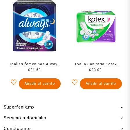
Toallas femeninas Always
Toalla Sanitaria Kotex
noches tranquilas con
$
31.60
Nocturna Con Als Fsa 10
$
23.00
alas 8 pzas
Pzs
Añadir al carrito
Añadir al carrito
Superfenix.mx
Servicio a domicilio
Contáctanos