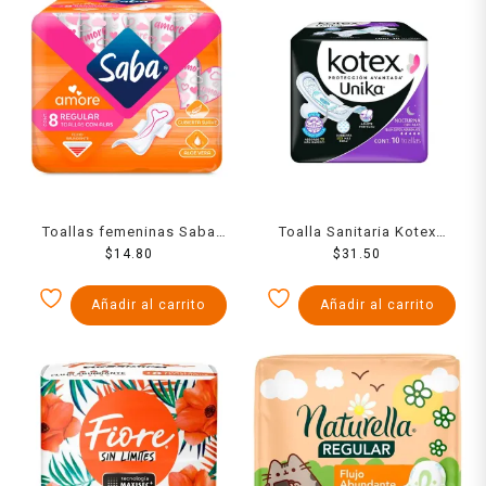
Toallas femeninas Saba
Toalla Sanitaria Kotex
Amore regular con alas 8
$
14.80
Unika Nocturna Con Alas
$
31.50
pzas
Fsa 10 Pzs
Añadir al carrito
Añadir al carrito