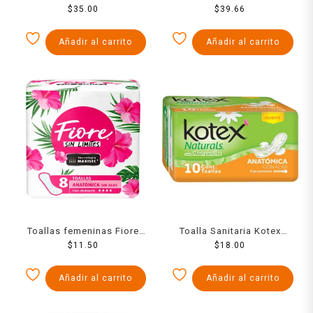
Maxi Nocturna extra larga
$
35.00
Always largo 16 pzas
$
39.66
con alas flujo maxi
abundante 10 piezas
Añadir al carrito
Añadir al carrito
Toallas femeninas Fiore
Toalla Sanitaria Kotex
anatómica sin alas con 8
$
11.50
Manzanilla Con Alas Fa 10
$
18.00
toallas
Pzs
Añadir al carrito
Añadir al carrito