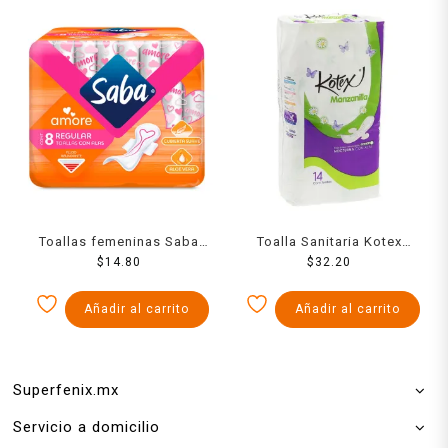
Toallas femeninas Saba
Toalla Sanitaria Kotex
Amore regular con alas 8
$
14.80
Manzanilla Nocturna Con
$
32.20
pzas
Alas Fsa 14 Pzs
Añadir al carrito
Añadir al carrito
Superfenix.mx
Servicio a domicilio