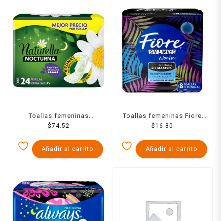
Toallas femeninas
Toallas femeninas Fiore
Naturella nocturna extra
$
74.52
nocturna con alas con 8
$
16.80
largas flujo súper
toallas
abundante 24 pzas
Añadir al carrito
Añadir al carrito