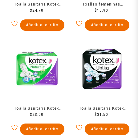
Toalla Sanitaria Kotex
Toallas femeninas
Nocturna Con Alas Fsa 8
$
24.70
Naturella regular flujo
$
15.90
Pzs
abundante con alas 8
pzas
Añadir al carrito
Añadir al carrito
Toalla Sanitaria Kotex
Toalla Sanitaria Kotex
Nocturna Con Als Fsa 10
$
23.00
Unika Nocturna Con Alas
$
31.50
Pzs
Fsa 10 Pzs
Añadir al carrito
Añadir al carrito