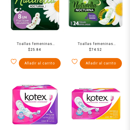
Toallas femeninas
Toallas femeninas
Naturella cuidado
$
25.84
Naturella nocturna extra
$
74.52
nocturno 8 pzas
largas flujo súper
abundante 24 pzas
Añadir al carrito
Añadir al carrito