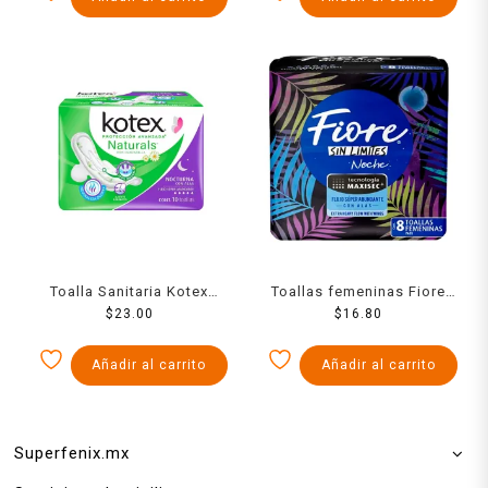
Toalla Sanitaria Kotex
Toallas femeninas Fiore
Nocturna Con Als Fsa 10
$
23.00
nocturna con alas con 8
$
16.80
Pzs
toallas
Añadir al carrito
Añadir al carrito
Superfenix.mx