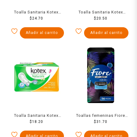
Toalla Sanitaria Kotex
Toalla Sanitaria Kotex
Nocturna Con Alas Fsa 8
$
24.70
Anatomica Sin Alas Fa 10
$
20.50
Pzs
Pzs
Añadir al carrito
Añadir al carrito
Toalla Sanitaria Kotex
Toallas femeninas Fiore
Anatomica Sin Alas Fa 10
$
18.20
nocturna con alas con 16
$
31.70
Pzs
toallas
Añadir al carrito
Añadir al carrito