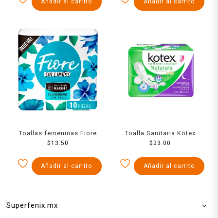
Añadir al carrito
Añadir al carrito
Toallas femeninas Fiore
Toalla Sanitaria Kotex
ultradelgada con alas con
$
13.50
Nocturna Con Als Fsa 10
$
23.00
10 toallas
Pzs
Añadir al carrito
Añadir al carrito
Superfenix.mx