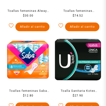
Toallas femeninas Always
Toallas femeninas
suave nocturna 8 pzas
$
30.00
Naturella nocturna extra
$
74.52
largas flujo súper
abundante 24 pzas
Añadir al carrito
Añadir al carrito
Toallas femeninas Saba
Toalla Sanitaria Kotex
Amore regular sin alas 8
$
12.80
Unika Con Alas Fm 10 Pzs
$
27.90
pzas