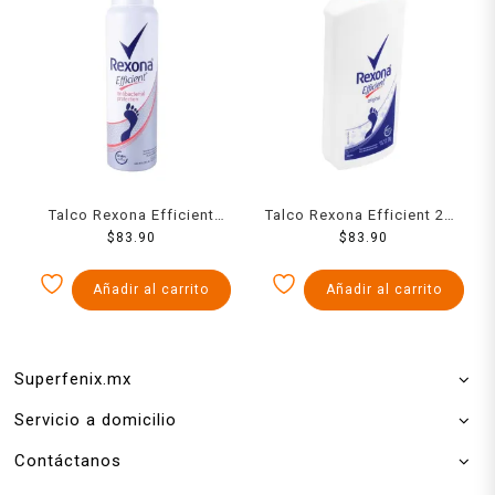
Talco Rexona Efficient
Talco Rexona Efficient 200
Antibacterial Spray 153 Ml
$
83.90
$
83.90
Grs
Añadir al carrito
Añadir al carrito
Superfenix.mx
Servicio a domicilio
Contáctanos