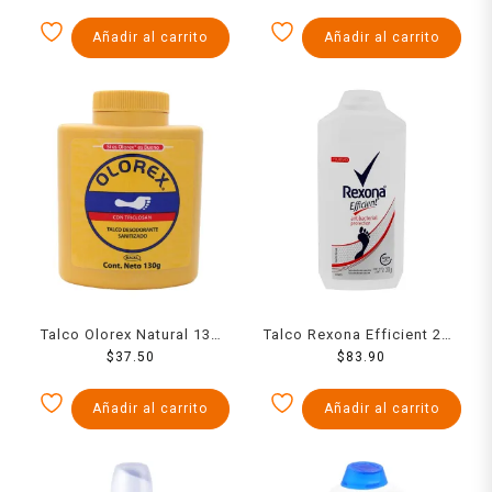
Añadir al carrito
Añadir al carrito
Talco Olorex Natural 130
Talco Rexona Efficient 200
$
37.50
Grs
$
83.90
Grs
Añadir al carrito
Añadir al carrito