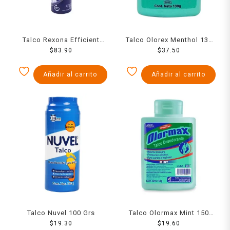
Talco Rexona Efficient
Talco Olorex Menthol 130
Spray 153 Ml
$
83.90
$
37.50
Grs
Añadir al carrito
Añadir al carrito
Talco Nuvel 100 Grs
Talco Olormax Mint 150
$
19.30
$
19.60
Grs