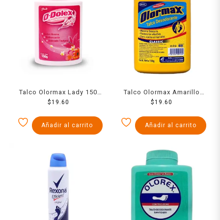
Talco Olormax Lady 150
Talco Olormax Amarillo
$
19.60
Grs
150 Grs
$
19.60
Añadir al carrito
Añadir al carrito