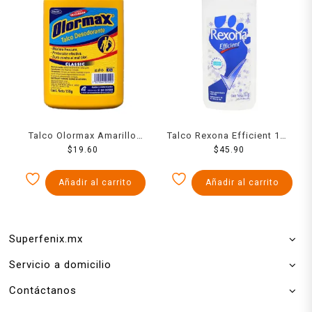
Talco Olormax Amarillo
Talco Rexona Efficient 100
150 Grs
$
19.60
$
45.90
Grs
Añadir al carrito
Añadir al carrito
Superfenix.mx
Servicio a domicilio
Contáctanos