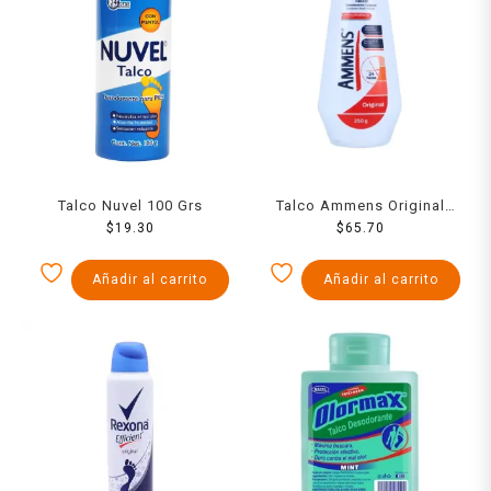
Talco Nuvel 100 Grs
Talco Ammens Original
$
19.30
250 Grs
$
65.70
Añadir al carrito
Añadir al carrito