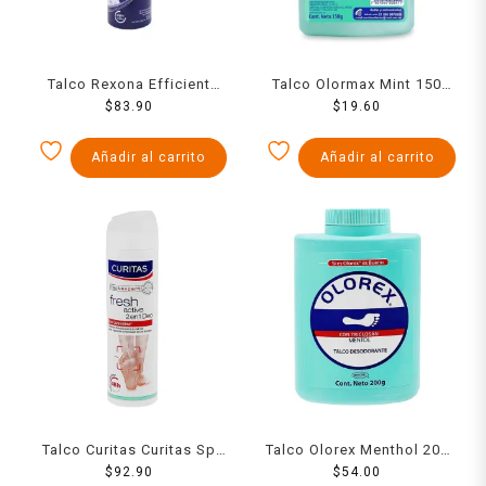
Talco Rexona Efficient
Talco Olormax Mint 150
Spray 153 Ml
$
83.90
$
19.60
Grs
Añadir al carrito
Añadir al carrito
Talco Curitas Curitas Sp
Talco Olorex Menthol 200
Fresh Active 150 Ml Spray
$
92.90
$
54.00
Grs