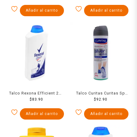
150 Ml
Añadir al carrito
Añadir al carrito
Talco Rexona Efficient 200
Talco Curitas Curitas Sp
$
83.90
Grs
Silver Active 150 Ml Spray
$
92.90
150 Ml
Añadir al carrito
Añadir al carrito