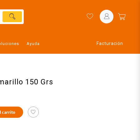
Facturación
oluciones
Ayuda
arillo 150 Grs
l carrito