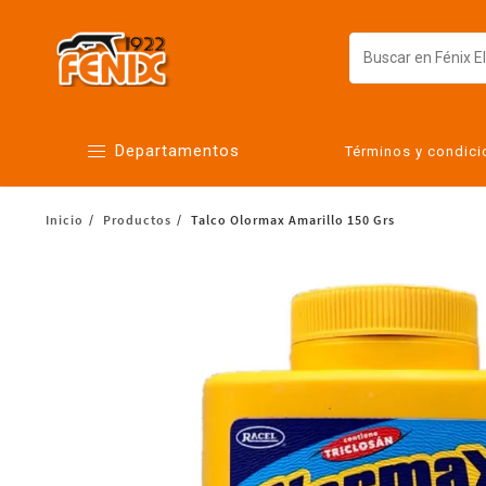
Departamentos
Términos y condic
Inicio
Productos
Talco Olormax Amarillo 150 Grs
Alimentos
Artículos para el hogar
Bebés
Botanas y bebidas
Cuidado de la ropa
Cuidado personal