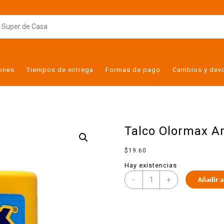
iones
Tiempos de entrega
Formas de pago
Cambios y dev
Talco Olormax Am
$
19.60
Hay existencias
-
+
Añadir a