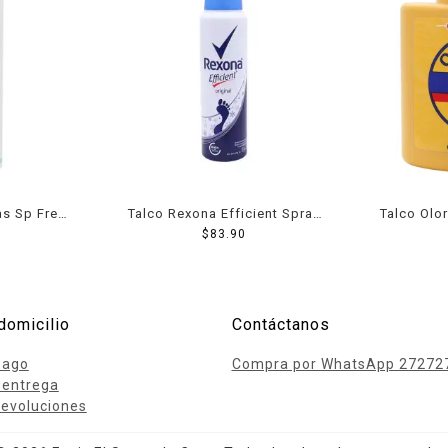
as Sp Fresh
Talco Rexona Efficient Spray
Talco Olor
ray 150 Ml
153 Ml
$
83.90
domicilio
Contáctanos
pago
Compra por WhatsApp 27272
 entrega
evoluciones