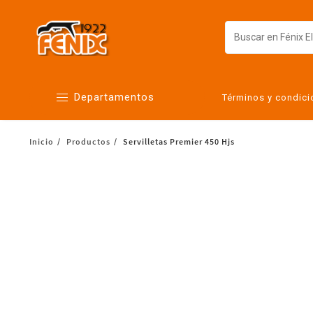
Departamentos
Términos y condic
Inicio
Productos
Servilletas Premier 450 Hjs
Alimentos
Artículos para el hogar
Bebés
Botanas y bebidas
Cuidado de la ropa
Cuidado personal