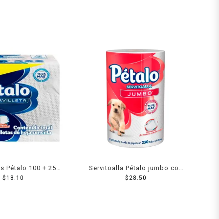
as Pétalo 100 + 25
Servitoalla Pétalo jumbo con
$
pzas
18.10
230 hojas dobles
$
28.50