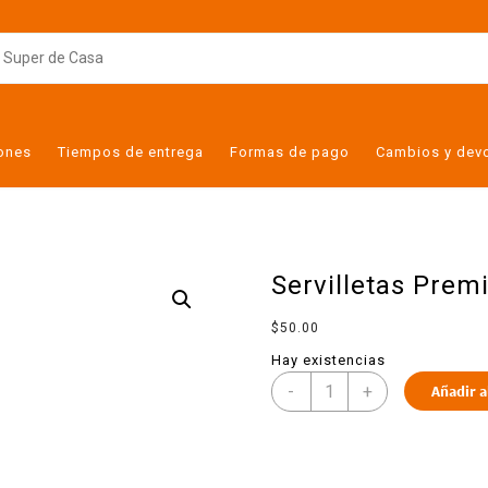
iones
Tiempos de entrega
Formas de pago
Cambios y dev
Servilletas Prem
$
50.00
Hay existencias
-
+
Añadir a