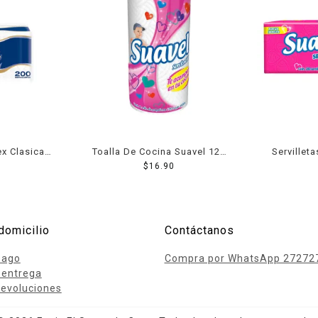
ex Clasica
Toalla De Cocina Suavel 120
Servillet
Hjs Dobles 1
$
16.90
domicilio
Contáctanos
pago
Compra por WhatsApp 27272
 entrega
evoluciones