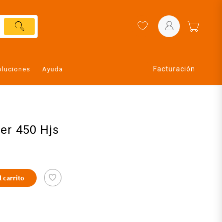
Facturación
oluciones
Ayuda
ier 450 Hjs
l carrito