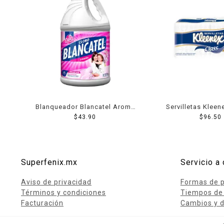
Blanqueador Blancatel Aroma
Servilletas Kleen
Lavanda 3780 Ml
$
43.90
200 Hjs
$
96.50
Superfenix.mx
Servicio a 
Aviso de privacidad
Formas de 
Términos y condiciones
Tiempos de
Facturación
Cambios y d