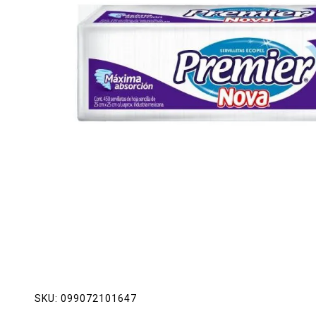
Lácteos
Limpieza del hogar
Mascotas
Pan de la casa
Preciasos
Salchichonería
SKU:
099072101647