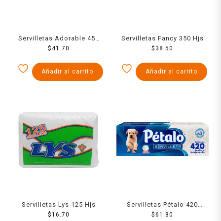
Servilletas Adorable 450
Servilletas Fancy 350 Hjs
$
pzas
41.70
$
38.50
Añadir al carrito
Añadir al carrito
Servilletas Lys 125 Hjs
Servilletas Pétalo 420
$
16.70
$
pzas
61.80