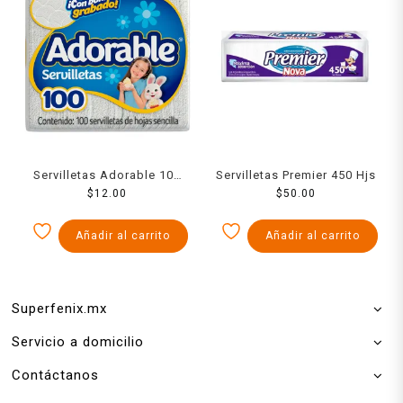
Servilletas Adorable 100
Servilletas Premier 450 Hjs
$
pzas
12.00
$
50.00
Añadir al carrito
Añadir al carrito
Superfenix.mx
Servicio a domicilio
Contáctanos