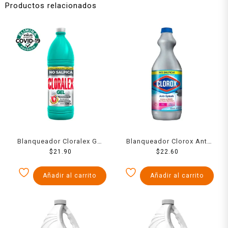
Productos relacionados
Blanqueador Cloralex Gel
Blanqueador Clorox Anti
950 Ml
$
21.90
Splash 930 Ml
$
22.60
Añadir al carrito
Añadir al carrito