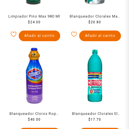
Limpiador Pino Max 980 Ml
Blanqueador Cloralex Max
$
24.00
600 Ml
$
20.80
Añadir al carrito
Añadir al carrito
Blanqueador Clorox Ropa
Blanqueador Cloralex El
Color 930 Ml
$
40.00
Rendidor 1.17 l
$
17.70