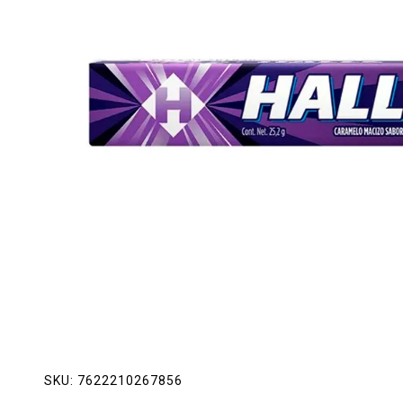
Lácteos
Limpieza del hogar
Mascotas
Pan de la casa
Preciasos
Salchichonería
SKU:
7622210267856