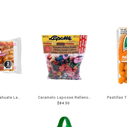
ahuate Las
Caramelo Laposse Relleno
Pastillas 
40 g
350 Grs
$
84.50