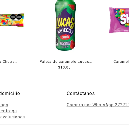
a Chups
Paleta de caramelo Lucas
Caramel
abor frutas
Muecas sabor sandia con
$
10.00
m
chile en polvo 24 g
domicilio
Contáctanos
pago
Compra por WhatsApp 27272
 entrega
evoluciones