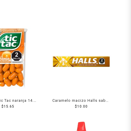
Tic Tac naranja 14.5
Caramelo macizo Halls sabor
$
15.65
g
limón con miel 9 pzas 25.2 g
$
10.00