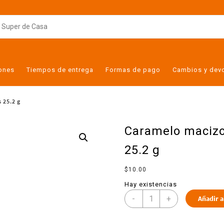
iones
Tiempos de entrega
Formas de pago
Cambios y dev
 25.2 g
Caramelo macizo
25.2 g
$
10.00
Hay existencias
-
+
Añadir a