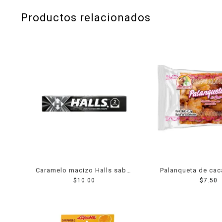
Productos relacionados
Caramelo macizo Halls sabor
Palanqueta de cac
a menta y eucalipto 24.75 g
$
10.00
Sevillanas 
$
7.50