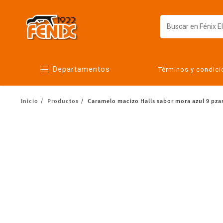
Departamentos
Términos y condic
Inicio
Productos
Caramelo macizo Halls sabor mora azul 9 pzas
Alimentos
Artículos para el hogar
Bebés
Botanas y bebidas
Cuidado de la ropa
Cuidado personal