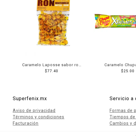
Caramelo Laposse sabor ron
Caramelo Chup
mantequilla 350 g
$
77.40
Xtremes en tiras s
$
25.00
57 g
Superfenix.mx
Servicio a 
Aviso de privacidad
Formas de 
Términos y condiciones
Tiempos de
Facturación
Cambios y d