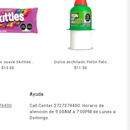
o suave Skittles
Dulce enchilado Pelón Pelo
oras 22 g
$
13.00
Rico sabor tamarindo 30 g
$
11.50
Ayuda
74400
Call Center 2727274400. Horario de
atención de 9:00AM a 7:00PM de Lunes a
Domingo.