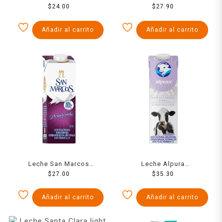
parcialmente descremada
$
24.00
$
27.90
light 1 l
Añadir al carrito
Añadir al carrito
Leche San Marcos
Leche Alpura
deslactosada 1 l
$
27.00
deslactosada light 1 l
$
35.30
Añadir al carrito
Añadir al carrito