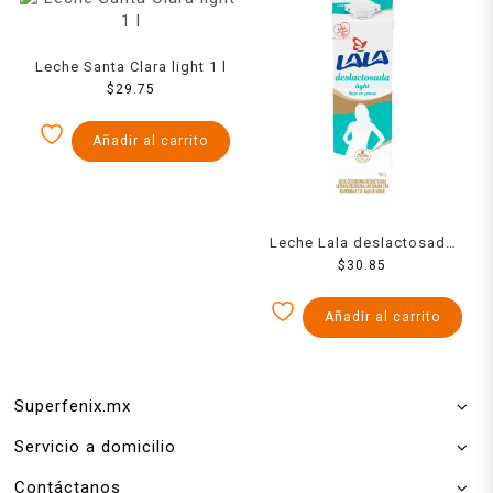
Leche Santa Clara light 1 l
$
29.75
Añadir al carrito
Leche Lala deslactosada
light 1 l
$
30.85
Añadir al carrito
Superfenix.mx
Servicio a domicilio
Contáctanos