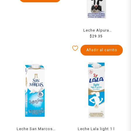
Leche Alpura
deslactosada 1 l
$
29.35
Añadir al carrito
Leche San Marcos
Leche Lala light 1 l