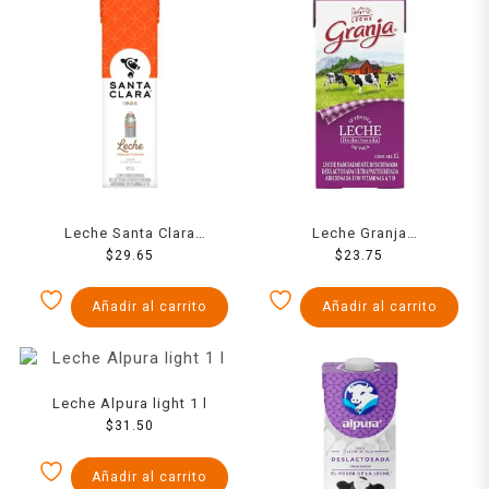
Leche Santa Clara
Leche Granja
deslactosada 1 l
$
29.65
deslactosada 1 l
$
23.75
Añadir al carrito
Añadir al carrito
Leche Alpura light 1 l
$
31.50
Añadir al carrito