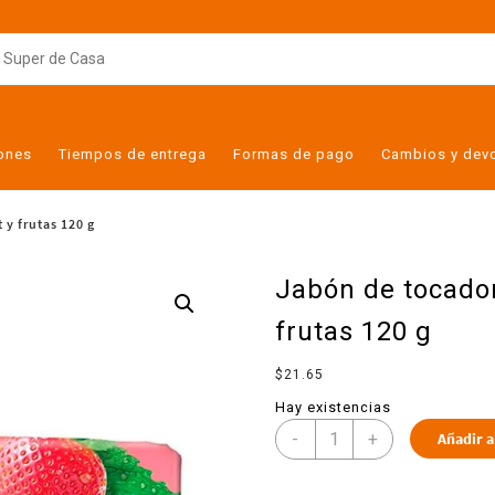
iones
Tiempos de entrega
Formas de pago
Cambios y dev
y frutas 120 g
Jabón de tocador
frutas 120 g
$
21.65
Hay existencias
-
+
Añadir a