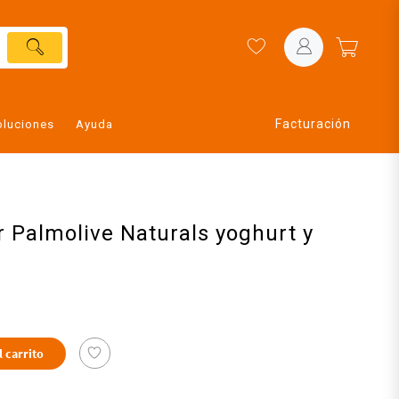
Facturación
oluciones
Ayuda
 Palmolive Naturals yoghurt y
l carrito