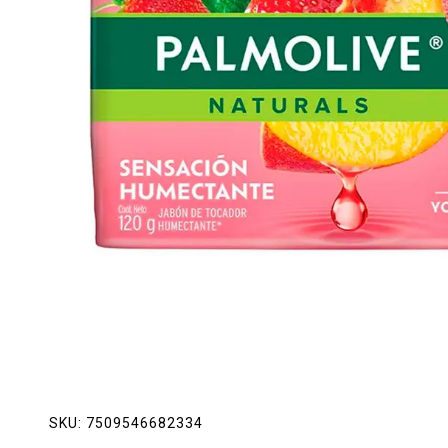
Lácteos
Limpieza del hogar
Mascotas
Pan de la casa
Preciasos
Salchichonería
SKU:
7509546682334