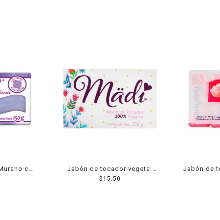
Murano con
Jabón de tocador vegetal
Jabón de 
0 g
Madi 150 g
$
15.50
rosa 4 p