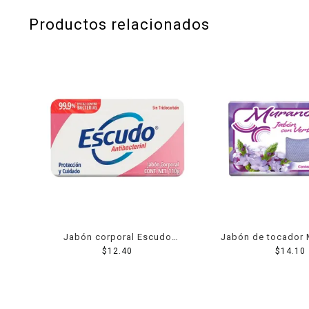
Productos relacionados
Jabón corporal Escudo
Jabón de tocador 
antibacterial protección y
$
12.40
verbena 15
$
14.10
cuidado 110 g