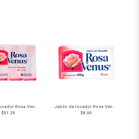
tocador Rosa Venus
Jabón de tocador Rosa Venus
ack de 150 g c/u
$
51.20
rosa 100 g
$
8.00