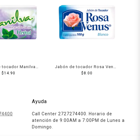
 tocador Manilva
Jabón de tocador Rosa Venus
rbal 150 g
$
14.90
blanco 100 g
$
8.00
Ayuda
74400
Call Center 2727274400. Horario de
atención de 9:00AM a 7:00PM de Lunes a
Domingo.