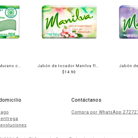
Murano con
Jabón de tocador Manilva flor
Jabón de
0 g
de almendro 150 g
$
14.90
he
domicilio
Contáctanos
pago
Compra por WhatsApp 27272
 entrega
evoluciones