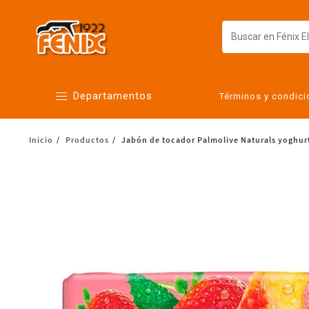
Departamentos
Términos y condic
Inicio
Productos
Jabón de tocador Palmolive Naturals yoghurt 
Alimentos
Artículos para el hogar
Bebés
Botanas y bebidas
Cuidado de la ropa
Cuidado personal