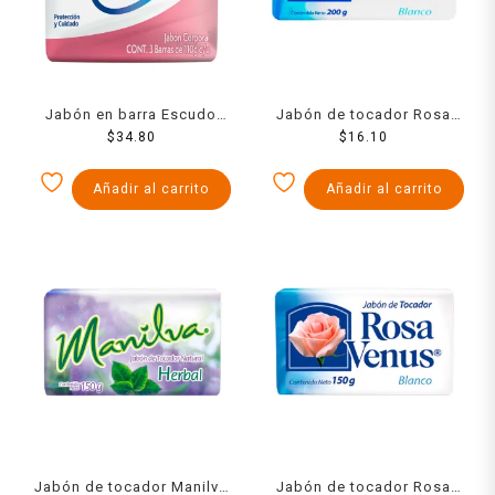
Jabón en barra Escudo
Jabón de tocador Rosa
antibacterial protección y
$
34.80
Venus blanco 200 g
$
16.10
cuidado 3 pzas de 110 g
c/u
Añadir al carrito
Añadir al carrito
Jabón de tocador Manilva
Jabón de tocador Rosa