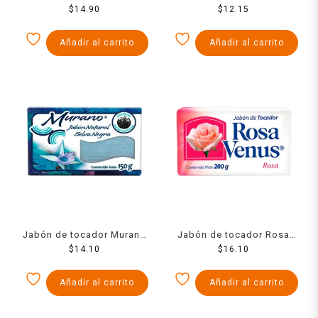
herbal 150 g
$
14.90
Venus blanco 150 g
$
12.15
Añadir al carrito
Añadir al carrito
Jabón de tocador Murano
Jabón de tocador Rosa
selva negra 150 g
$
14.10
Venus rosa 200 g
$
16.10
Añadir al carrito
Añadir al carrito