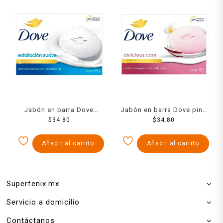
Jabón en barra Dove
Jabón en barra Dove pink
exfoliación suave 135 g
$
34.80
$
135 g
34.80
Añadir al carrito
Añadir al carrito
Superfenix.mx
Servicio a domicilio
Contáctanos