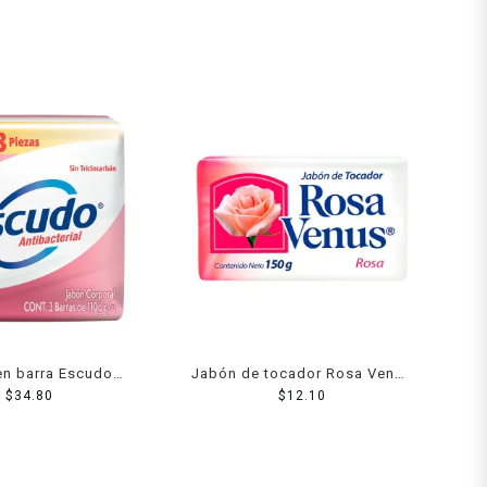
en barra Escudo
Jabón de tocador Rosa Venus
erial protección y
$
34.80
rosa 150 g
$
12.10
 pzas de 110 g c/u