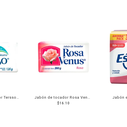
r Tersso
Jabón de tocador Rosa Venus
Jabón 
nico 120 g
rosa 200 g
$
16.10
antibact
cuidado 3