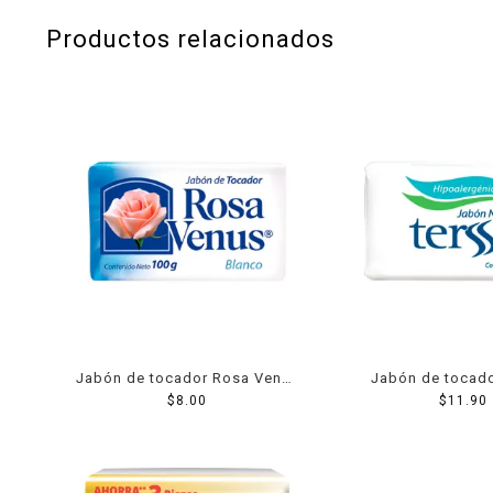
Productos relacionados
Jabón de tocador Rosa Venus
Jabón de tocado
blanco 100 g
$
8.00
Neutro hipoalergé
$
11.90