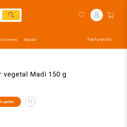
Facturación
oluciones
Ayuda
 vegetal Madi 150 g
l carrito