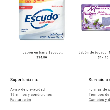
Jabón en barra Escudo
Jabón de tocador 
antibacterial fórmula original
$
34.80
verbena 15
$
14.10
3 pzas de 110 g c/u
Superfenix.mx
Servicio a 
Aviso de privacidad
Formas de 
Términos y condiciones
Tiempos de
Facturación
Cambios y d