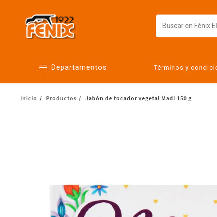
Departamentos
Términos y condic
Inicio
Productos
Jabón de tocador vegetal Madi 150 g
Alimentos
Artículos para el hogar
Bebés
Botanas y bebidas
Cuidado de la ropa
Cuidado personal