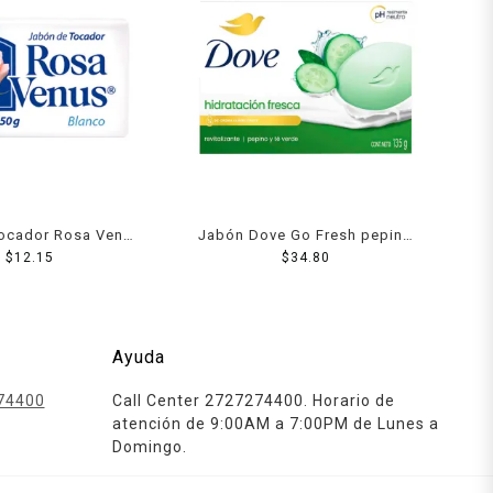
tocador Rosa Venus
Jabón Dove Go Fresh pepino
anco 150 g
$
12.15
y té verde 135 g
$
34.80
Ayuda
74400
Call Center 2727274400. Horario de
atención de 9:00AM a 7:00PM de Lunes a
Domingo.