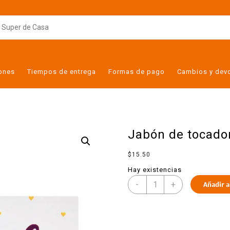
iones
Tiempos de entrega
Formas de pago
Cambios y dev
Jabón de tocador
$
15.50
Hay existencias
-
+
Añadir a