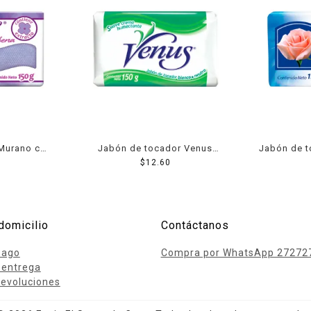
Murano con
Jabón de tocador Venus
Jabón de 
0 g
blanco 150 g
$
12.60
bl
domicilio
Contáctanos
pago
Compra por WhatsApp 27272
 entrega
evoluciones