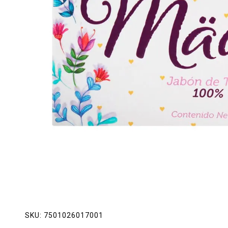
Lácteos
Limpieza del hogar
Mascotas
Pan de la casa
Preciasos
Salchichonería
SKU:
7501026017001