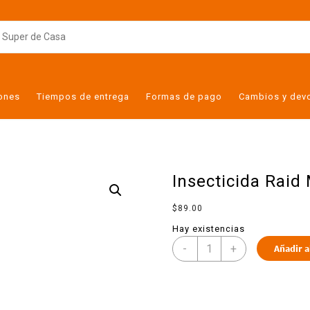
iones
Tiempos de entrega
Formas de pago
Cambios y dev
Insecticida Raid
$
89.00
Hay existencias
-
+
Añadir a