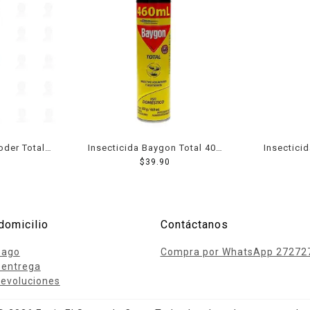
oder Total
Insecticida Baygon Total 400
Insectici
$
39.90
Ml
domicilio
Contáctanos
pago
Compra por WhatsApp 27272
 entrega
evoluciones