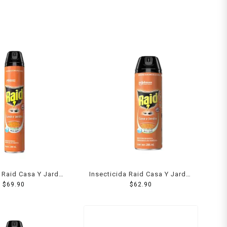
 Raid Casa Y Jardin
Insecticida Raid Casa Y Jardin
400 Ml
$
69.90
285 Ml
$
62.90