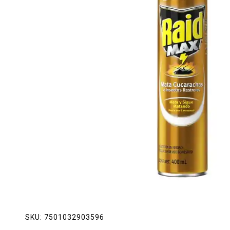
Lácteos
Limpieza del hogar
Mascotas
Pan de la casa
Preciasos
Salchichonería
SKU:
7501032903596