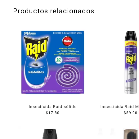
Productos relacionados
Insecticida Raid sólido
Insecticida Raid 
morado lavanda 10 espirales
$
17.80
400 Ml
$
89.00
de 12 g c/u y base metálica