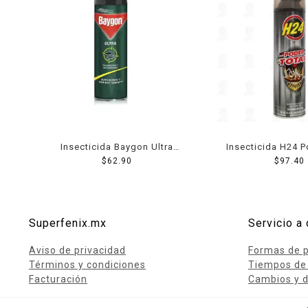
Insecticida Baygon Ultra
Insecticida H24 P
Verde 400 Ml
$
62.90
489 Ml
$
97.40
Superfenix.mx
Servicio a 
Aviso de privacidad
Formas de 
Términos y condiciones
Tiempos de
Facturación
Cambios y d