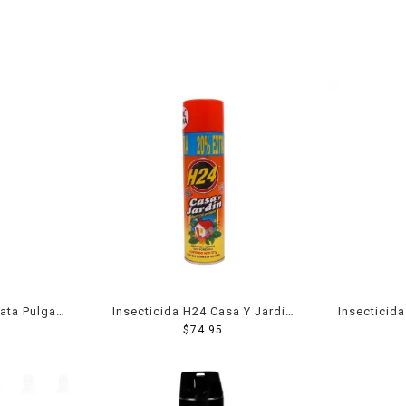
Mata Pulgas
Insecticida H24 Casa Y Jardin
Insecticida
426 Ml
$
74.95