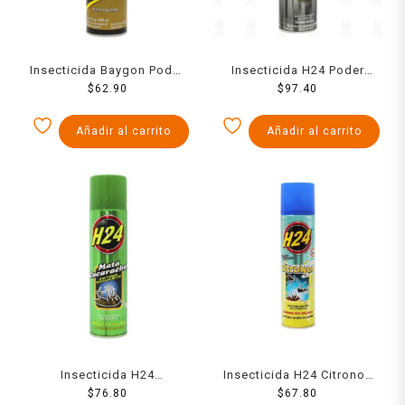
Insecticida Baygon Poder
Insecticida H24 Poder
Mortal 400 Ml
$
62.90
Total 489 Ml
$
97.40
Añadir al carrito
Añadir al carrito
Insecticida H24
Insecticida H24 Citronox
Cucarachas 489 Ml
$
76.80
460 Ml
$
67.80