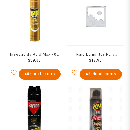
Insecticida Raid Max 400
Raid Laminitas Para
$
89.00
Ml
Mosquitos Rep C/8
$
18.90
Añadir al carrito
Añadir al carrito