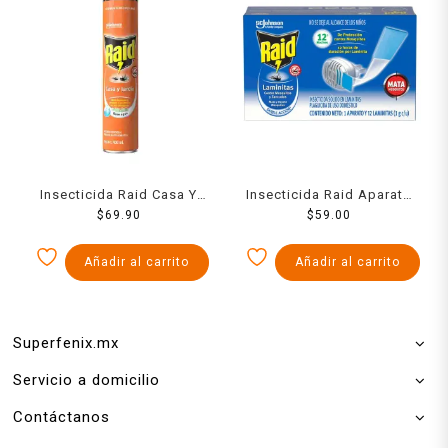
Insecticida Raid Casa Y
Insecticida Raid Aparato
Jardin 400 Ml
$
69.90
Electrico 1 Pzs
$
59.00
Añadir al carrito
Añadir al carrito
Superfenix.mx
Servicio a domicilio
Contáctanos