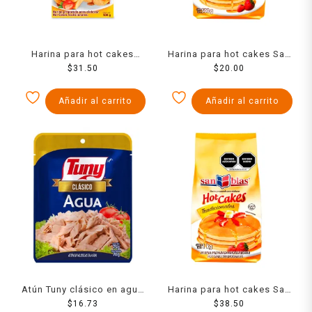
Harina para hot cakes
Harina para hot cakes San
Pronto tradicionales 500 g
$
31.50
Blas tradicionales 500 g
$
20.00
Añadir al carrito
Añadir al carrito
Atún Tuny clásico en agua
Harina para hot cakes San
$
75 g
16.73
$
38.50
Blas tradicionales 1 kg