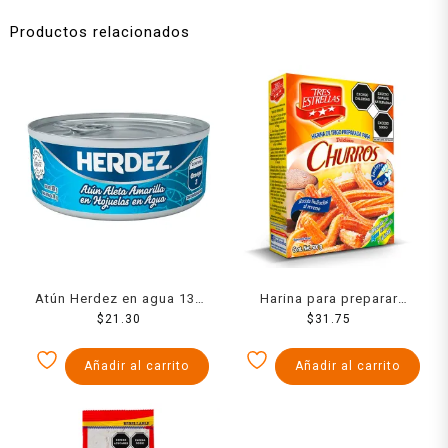
Productos relacionados
Atún Herdez en agua 130
Harina para preparar
$
21.30
g
churros Tres Estrellas 500
$
31.75
g
Añadir al carrito
Añadir al carrito