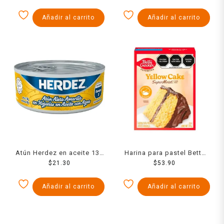
Añadir al carrito
Añadir al carrito
Atún Herdez en aceite 130
Harina para pastel Betty
$
21.30
g
Crocker estilo amarillo 375
$
53.90
g
Añadir al carrito
Añadir al carrito