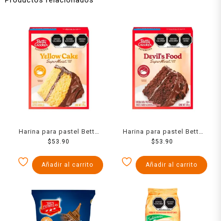
Harina para pastel Betty
Harina para pastel Betty
Crocker estilo amarillo 375
$
53.90
Crocker sabor chocolate
$
53.90
g
oscuro 375 g
Añadir al carrito
Añadir al carrito