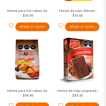
Harina para hot cakes San
Fécula de maíz Maizena
Blas tradicionales 500 g
$
20.00
natural regular 95 g
$
16.60
Añadir al carrito
Añadir al carrito
Harina para hot cakes San
Harina de trigo preparada
Blas integral 1 kg
$
39.90
Tres Estrellas para pastel
$
33.35
sabor chocolate oscuro
432 g