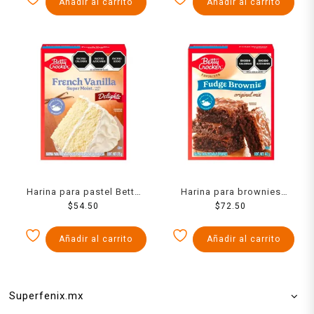
Añadir al carrito
Añadir al carrito
Harina para pastel Betty
Harina para brownies
Crocker sabor vainilla
$
54.50
Betty Crocker sabor
$
72.50
francesa 375 g
chocolate 462 g
Añadir al carrito
Añadir al carrito
Superfenix.mx