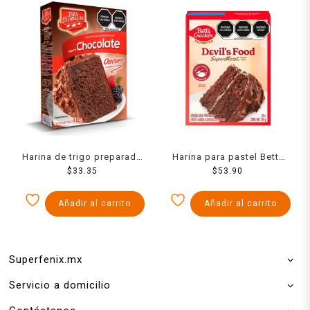
Harina de trigo preparada
Harina para pastel Betty
Tres Estrellas para pastel
$
33.35
Crocker sabor chocolate
$
53.90
sabor chocolate oscuro
375 g
432 g
Añadir al carrito
Añadir al carrito
Superfenix.mx
Servicio a domicilio