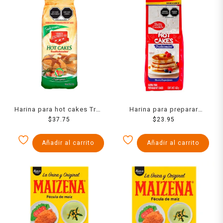
Harina para hot cakes Tres
Harina para preparar
Estrellas tradicionales 1
$
37.75
hotcakes Betty Crocker
$
23.95
kg
Tradicionales 450 gr
Añadir al carrito
Añadir al carrito