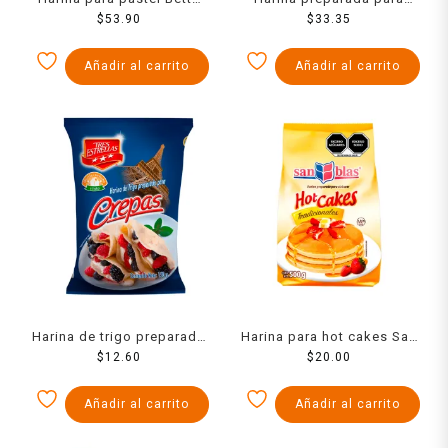
Crocker sabor chocolate
$
53.90
pastel Tres Estrellas sabor
$
33.35
oscuro 375 g
vainilla 432 g
Añadir al carrito
Añadir al carrito
Harina de trigo preparada
Harina para hot cakes San
Tres Estrellas para crepas
$
12.60
Blas tradicionales 500 g
$
20.00
150 g
Añadir al carrito
Añadir al carrito