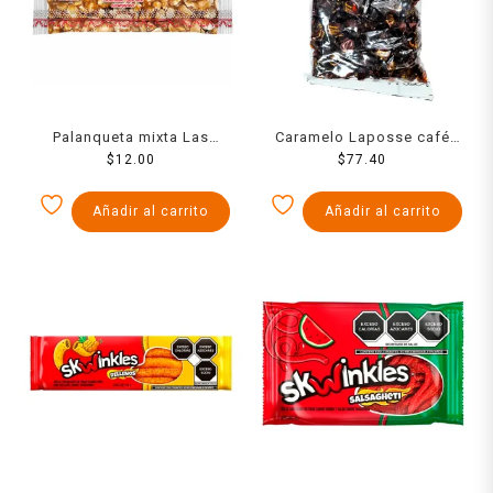
Palanqueta mixta Las
Caramelo Laposse café
Sevillanas 50 g
$
12.00
mantequilla 350 g
$
77.40
Añadir al carrito
Añadir al carrito