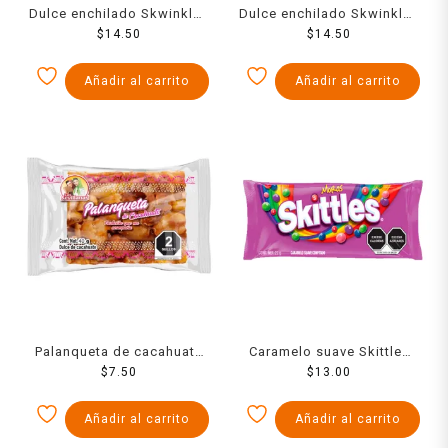
Dulce enchilado Skwinkles
Dulce enchilado Skwinkles
rellenos sabor piña con
$
14.50
salsagheti en tiras sabor
$
14.50
tamarindo 26 g
sandía 24 g
Añadir al carrito
Añadir al carrito
Palanqueta de cacahuate
Caramelo suave Skittles
Las Sevillanas 40 g
$
7.50
moras 22 g
$
13.00
Añadir al carrito
Añadir al carrito