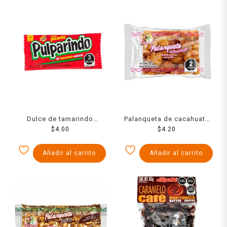
Dulce de tamarindo
Palanqueta de cacahuate
Pulparindo extra picante
$
4.00
Las Sevillanas 20 g
$
4.20
14 g
Añadir al carrito
Añadir al carrito