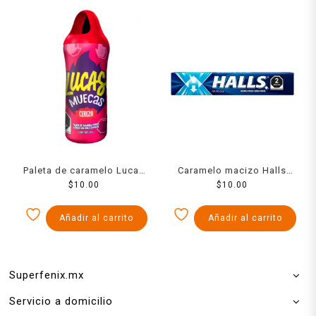
Paleta de caramelo Lucas
Caramelo macizo Halls
Muecas sabor cereza con
$
10.00
sabor menta 9 pzas 25.2 g
$
10.00
chile en polvo 24 g
Añadir al carrito
Añadir al carrito
Superfenix.mx
Servicio a domicilio