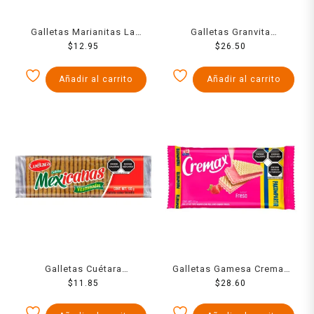
Galletas Marianitas La
Galletas Granvita
Moderna nuez 185 g
$
12.95
Hojuelitas de avena
$
26.50
integral con chispas de
chocolate 112 g
Añadir al carrito
Añadir al carrito
Galletas Cuétara
Galletas Gamesa Cremax
Mexicanas vitaminadas
$
11.85
tipo wafer con relleno
$
28.60
135 g
sabor fresa 171 g