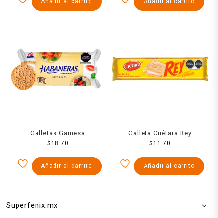
Añadir al carrito
Añadir al carrito
Galletas Gamesa
Galleta Cuétara Rey
Habaneras Clásicas trigo,
$
18.70
Sándwich vainilla 101 g
$
11.70
salvado y germen 117 g
Añadir al carrito
Añadir al carrito
Superfenix.mx