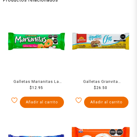
Galletas Marianitas La
Galletas Granvita
Moderna coco 185 g
$
12.95
Hojuelitas de avena
$
26.50
integral con linaza sabor
vainilla 112 g
Añadir al carrito
Añadir al carrito