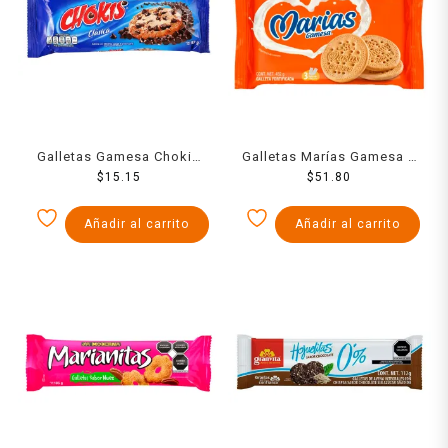
Galletas Gamesa Chokis
Galletas Marías Gamesa 3
clásica con chispas sabor
$
15.15
rollos de 144 g c/u
$
51.80
chocolate 57 g
Añadir al carrito
Añadir al carrito