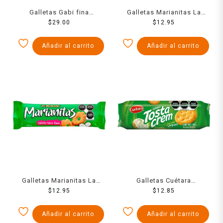
Galletas Gabi fina
Galletas Marianitas La
variedad 200 g
$
29.00
Moderna caramel 185 g
$
12.95
Añadir al carrito
Añadir al carrito
Galletas Marianitas La
Galletas Cuétara
Moderna coco 185 g
$
12.95
Tostacrem 100 g
$
12.85
Añadir al carrito
Añadir al carrito