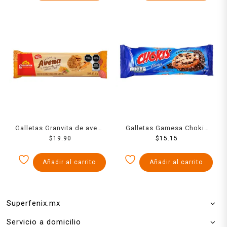
Galletas Granvita de avena
Galletas Gamesa Chokis
sabor miel con nuez 90 g
$
19.90
clásica con chispas sabor
$
15.15
chocolate 57 g
Añadir al carrito
Añadir al carrito
Superfenix.mx
Servicio a domicilio