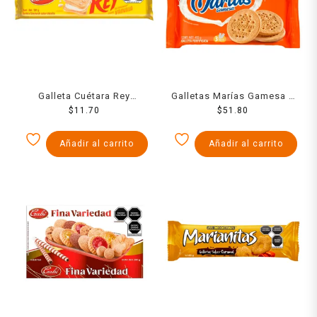
Galleta Cuétara Rey
Galletas Marías Gamesa 3
Sándwich vainilla 101 g
$
11.70
rollos de 144 g c/u
$
51.80
Añadir al carrito
Añadir al carrito