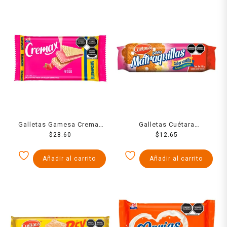
Galletas Gamesa Cremax
Galletas Cuétara
tipo wafer con relleno
$
28.60
Matraquillas sabor vainilla
$
12.65
sabor fresa 171 g
145 g
Añadir al carrito
Añadir al carrito