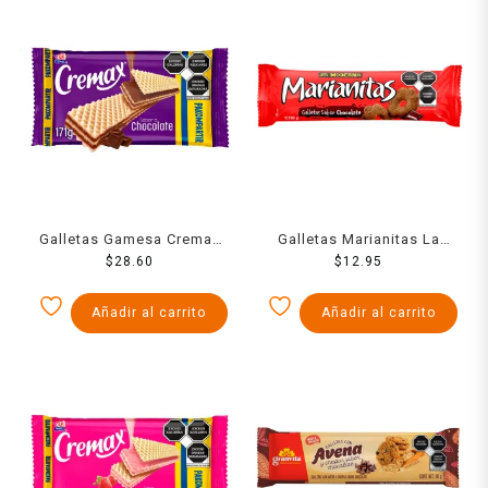
Galletas Gamesa Cremax
Galletas Marianitas La
tipo wafer sabor
$
28.60
Moderna chocolate 185 g
$
12.95
chocolate 171 g
Añadir al carrito
Añadir al carrito