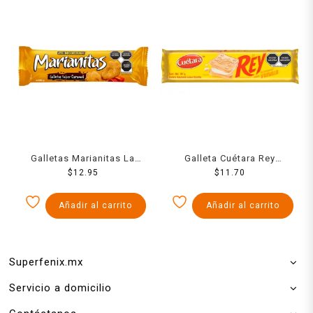
Galletas Marianitas La
Galleta Cuétara Rey
Moderna caramel 185 g
$
12.95
Sándwich vainilla 101 g
$
11.70
Añadir al carrito
Añadir al carrito
Superfenix.mx
Servicio a domicilio