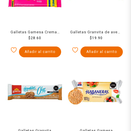
Galletas Gamesa Cremax
Galletas Granvita de avena
tipo wafer con relleno
$
28.60
con chispas de chocolate
$
19.90
sabor fresa 171 g
90 g
Añadir al carrito
Añadir al carrito
Galletas Granvita
Galletas Gamesa