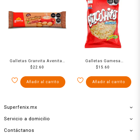
Galletas Granvita Avenitas
Galletas Gamesa
de avena integral sabor
$
22.60
Bizcochitos doraditos
$
15.60
nuez 135 g
150g
Añadir al carrito
Añadir al carrito
Superfenix.mx
Servicio a domicilio
Contáctanos