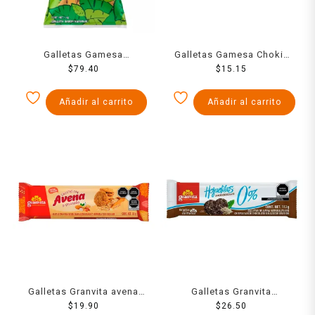
Galletas Gamesa
Galletas Gamesa Chokis
Animalitos 1 kg
$
79.40
clásica con chispas sabor
$
15.15
chocolate 57 g
Añadir al carrito
Añadir al carrito
Galletas Granvita avena
Galletas Granvita
con granola 90 g
$
19.90
Hojuelitas de avena
$
26.50