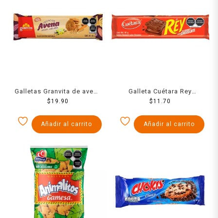
Galletas Granvita de avena
Galleta Cuétara Rey
sabor vainilla 90 g
$
19.90
Sándwich chocolate 101 g
$
11.70
Añadir al carrito
Añadir al carrito